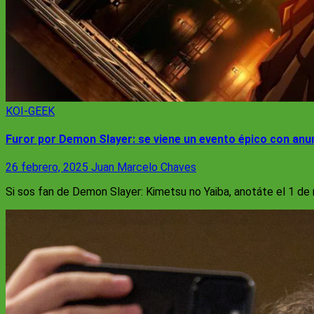
KOI-GEEK
Furor por Demon Slayer: se viene un evento épico con anu
26 febrero, 2025
Juan Marcelo Chaves
Si sos fan de Demon Slayer: Kimetsu no Yaiba, anotáte el 1 de