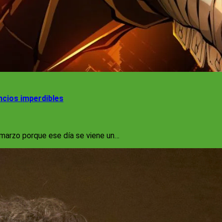
ncios imperdibles
 marzo porque ese día se viene un…