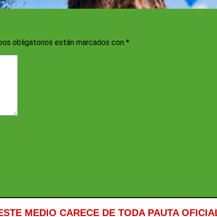
os obligatorios están marcados con
*
ESTE MEDIO CARECE DE TODA PAUTA OFICIA