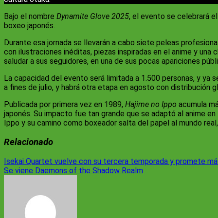
Bajo el nombre
Dynamite Glove 2025
, el evento se celebrará e
boxeo japonés.
Durante esa jornada se llevarán a cabo siete peleas profesion
con ilustraciones inéditas, piezas inspiradas en el anime y una
saludar a sus seguidores, en una de sus pocas apariciones públ
La capacidad del evento será limitada a 1.500 personas, y ya se 
a fines de julio, y habrá otra etapa en agosto con distribución g
Publicada por primera vez en 1989,
Hajime no Ippo
acumula más
japonés. Su impacto fue tan grande que se adaptó al anime en 
Ippo y su camino como boxeador salta del papel al mundo real,
Relacionado
Navegación
Isekai Quartet vuelve con su tercera temporada y promete más
Se viene Daemons of the Shadow Realm
de
entradas