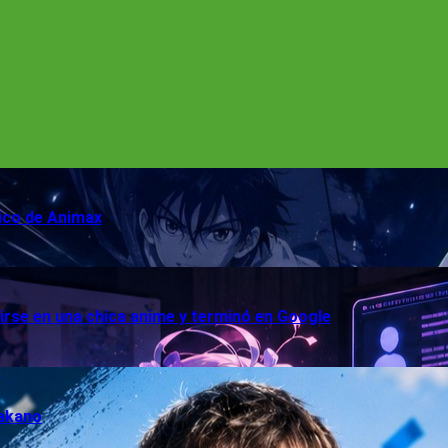
sico de Animax
rtirse en una chica anime y terminó en Google
Nakano