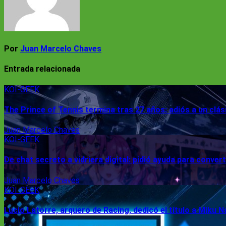
Por
Juan Marcelo Chaves
Entrada relacionada
KOI-GEEK
The Prince of Tennis termina tras 27 años: adiós a un clá
Juan Marcelo Chaves
KOI-GEEK
De chat secreto a vidriera digital: pidió ayuda para conve
Juan Marcelo Chaves
KOI-GEEK
Lucio Latorre, arquero de Racing, dedicó el título a Miku 