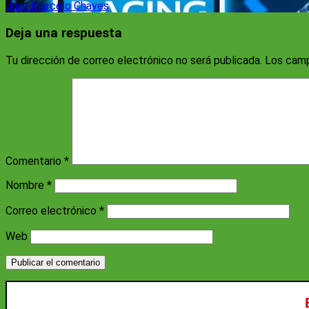
Juan Marcelo Chaves
Deja una respuesta
Tu dirección de correo electrónico no será publicada.
Los camp
Comentario
*
Nombre
*
Correo electrónico
*
Web