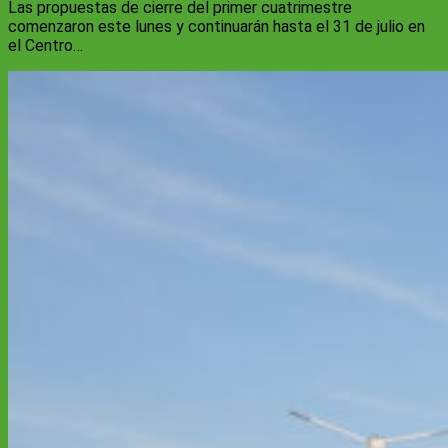
Las propuestas de cierre del primer cuatrimestre
comenzaron este lunes y continuarán hasta el 31 de julio en
el Centro…