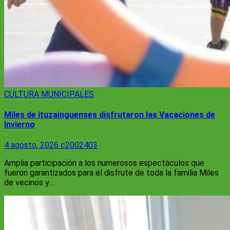
CULTURA
MUNICIPALES
Miles de ituzainguenses disfrutaron las Vacaciones de
Invierno
4 agosto, 2026
c2002403
Amplia participación a los numerosos espectáculos que
fueron garantizados para el disfrute de toda la familia Miles
de vecinos y…