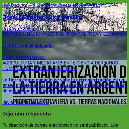
GREMIALES
HISTORIA
NACIONALES
POLÍTICA
El paso del más lento y los regresos
Gustavo Zapata
EDITORIAL
NACIONALES
POLÍTICA
POLÍTICA Y ECONOMÍA
La Patria en liquidación
Daniel Fabián Chaves
AGRICULTURA Y MEDIO AMBIENTE
CIENCIA
DERECHOS
HUMANOS
NACIONALES
POLÍTICA
La tierra como espacio de vida: la extranjerización es un
grave problema, así como su acaparamiento y la pérdida
de capacidad para producir alimentos
Javier Souza Casadinho
Deja una respuesta
Tu dirección de correo electrónico no será publicada.
Los