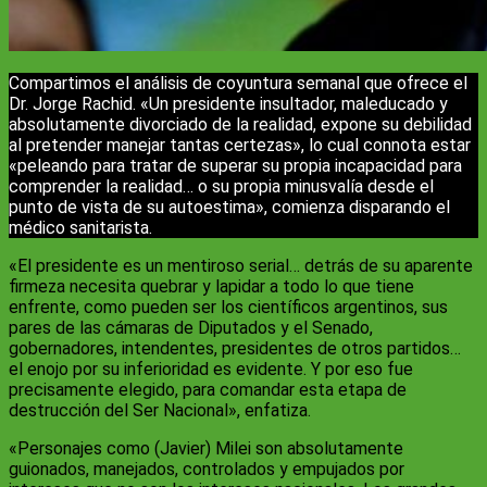
Compartimos el análisis de coyuntura semanal que ofrece el
Dr. Jorge Rachid. «Un presidente insultador, maleducado y
absolutamente divorciado de la realidad, expone su debilidad
al pretender manejar tantas certezas», lo cual connota estar
«peleando para tratar de superar su propia incapacidad para
comprender la realidad… o su propia minusvalía desde el
punto de vista de su autoestima», comienza disparando el
médico sanitarista.
«El presidente es un mentiroso serial… detrás de su aparente
firmeza necesita quebrar y lapidar a todo lo que tiene
enfrente, como pueden ser los científicos argentinos, sus
pares de las cámaras de Diputados y el Senado,
gobernadores, intendentes, presidentes de otros partidos…
el enojo por su inferioridad es evidente. Y por eso fue
precisamente elegido, para comandar esta etapa de
destrucción del Ser Nacional», enfatiza.
«Personajes como (Javier) Milei son absolutamente
guionados, manejados, controlados y empujados por