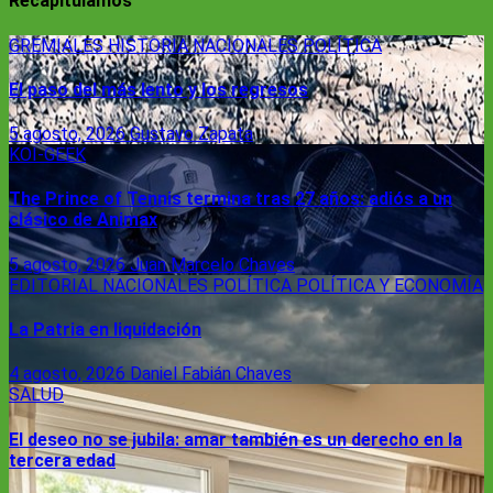
Recapitulamos
GREMIALES
HISTORIA
NACIONALES
POLÍTICA
El paso del más lento y los regresos
5 agosto, 2026
Gustavo Zapata
KOI-GEEK
The Prince of Tennis termina tras 27 años: adiós a un
clásico de Animax
5 agosto, 2026
Juan Marcelo Chaves
EDITORIAL
NACIONALES
POLÍTICA
POLÍTICA Y ECONOMÍA
La Patria en liquidación
4 agosto, 2026
Daniel Fabián Chaves
SALUD
El deseo no se jubila: amar también es un derecho en la
tercera edad