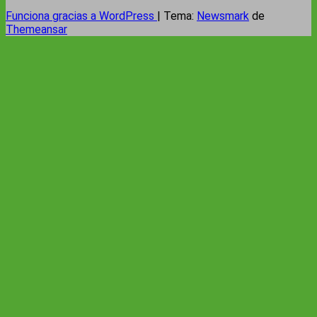
Funciona gracias a WordPress
|
Tema:
Newsmark
de
Themeansar