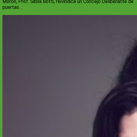
Morón, Prof. Sibila Botti, reivindica un Concejo Deliberante de
puertas…