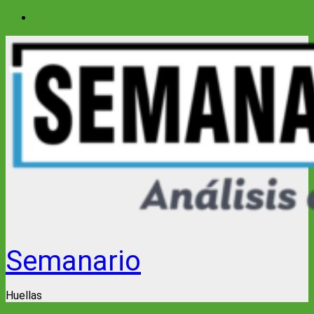
Saltar
al
contenido
Semanario
Huellas