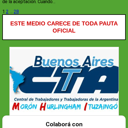
de la aceptación. Cuando…
Paginación
1
2
…
28
de
ESTE MEDIO CARECE DE TODA PAUTA
entradas
OFICIAL
Colaborá con