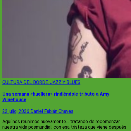
CULTURA
DEL BORDE. JAZZ Y BLUES
Una semana «huellera» rindiéndole tributo a Amy
Winehouse
22 julio, 2026
Daniel Fabián Chaves
Aquí nos reunimos nuevamente… tratando de recomenzar
nuestra vida posmundial, con esa tristeza que viene después