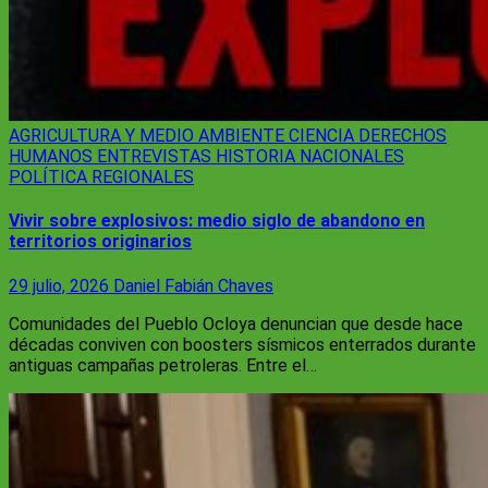
AGRICULTURA Y MEDIO AMBIENTE
CIENCIA
DERECHOS
HUMANOS
ENTREVISTAS
HISTORIA
NACIONALES
POLÍTICA
REGIONALES
Vivir sobre explosivos: medio siglo de abandono en
territorios originarios
29 julio, 2026
Daniel Fabián Chaves
Comunidades del Pueblo Ocloya denuncian que desde hace
décadas conviven con boosters sísmicos enterrados durante
antiguas campañas petroleras. Entre el…