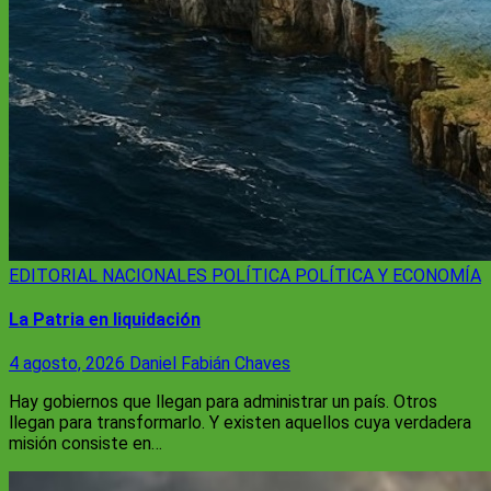
EDITORIAL
NACIONALES
POLÍTICA
POLÍTICA Y ECONOMÍA
La Patria en liquidación
4 agosto, 2026
Daniel Fabián Chaves
Hay gobiernos que llegan para administrar un país. Otros
llegan para transformarlo. Y existen aquellos cuya verdadera
misión consiste en…