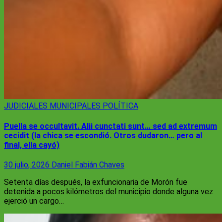
JUDICIALES
MUNICIPALES
POLÍTICA
Puella se occultavit. Alii cunctati sunt… sed ad extremum
cecidit (la chica se escondió. Otros dudaron… pero al
final, ella cayó)
30 julio, 2026
Daniel Fabián Chaves
Setenta días después, la exfuncionaria de Morón fue
detenida a pocos kilómetros del municipio donde alguna vez
ejerció un cargo…