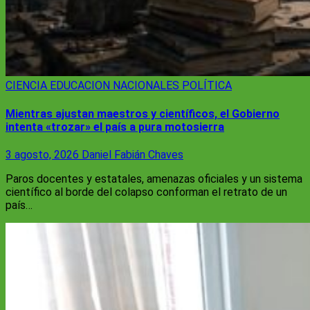
CIENCIA
EDUCACION
NACIONALES
POLÍTICA
Mientras ajustan maestros y científicos, el Gobierno
intenta «trozar» el país a pura motosierra
3 agosto, 2026
Daniel Fabián Chaves
Paros docentes y estatales, amenazas oficiales y un sistema
científico al borde del colapso conforman el retrato de un
país…