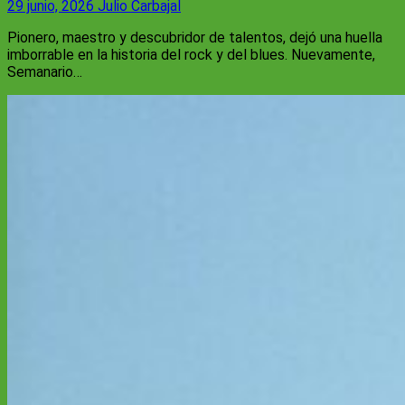
29 junio, 2026
Julio Carbajal
Pionero, maestro y descubridor de talentos, dejó una huella
imborrable en la historia del rock y del blues. Nuevamente,
Semanario…