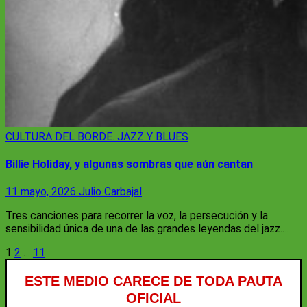
CULTURA
DEL BORDE. JAZZ Y BLUES
Billie Holiday, y algunas sombras que aún cantan
11 mayo, 2026
Julio Carbajal
Tres canciones para recorrer la voz, la persecución y la
sensibilidad única de una de las grandes leyendas del jazz.…
Paginación
1
2
…
11
de
ESTE MEDIO CARECE DE TODA PAUTA
entradas
OFICIAL