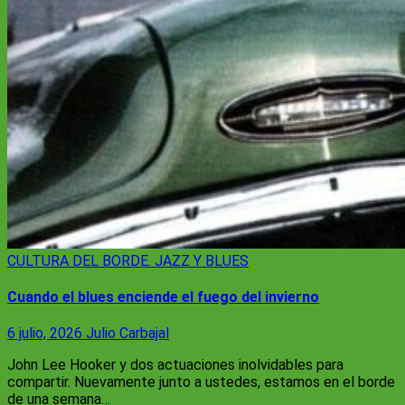
CULTURA
DEL BORDE. JAZZ Y BLUES
Cuando el blues enciende el fuego del invierno
6 julio, 2026
Julio Carbajal
John Lee Hooker y dos actuaciones inolvidables para
compartir. Nuevamente junto a ustedes, estamos en el borde
de una semana…