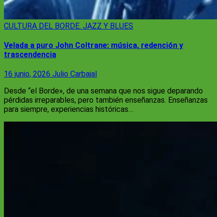
CULTURA
DEL BORDE. JAZZ Y BLUES
Velada a puro John Coltrane: música, redención y
trascendencia
16 junio, 2026
Julio Carbajal
Desde “el Borde», de una semana que nos sigue deparando
pérdidas irreparables, pero también enseñanzas. Enseñanzas
para siempre, experiencias históricas…