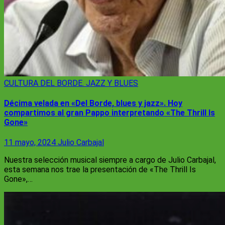
CULTURA
DEL BORDE. JAZZ Y BLUES
Décima velada en «Del Borde, blues y jazz». Hoy
compartimos al gran Pappo interpretando «The Thrill Is
Gone»
11 mayo, 2024
Julio Carbajal
Nuestra selección musical siempre a cargo de Julio Carbajal,
esta semana nos trae la presentación de «The Thrill Is
Gone»,…