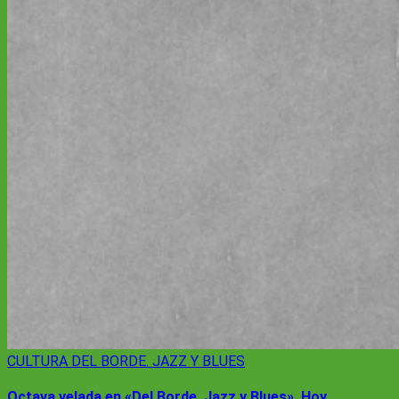
CULTURA
DEL BORDE. JAZZ Y BLUES
Octava velada en «Del Borde, Jazz y Blues». Hoy