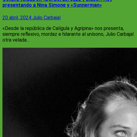
presentando a Nina Simone y «Sunnerman»
20 abril, 2024
Julio Carbajal
«Desde la república de Calígula y Agripina» nos presenta,
siempre reflexivo, mordaz e hilarante al unísono, Julio Carbajal
otra velada…