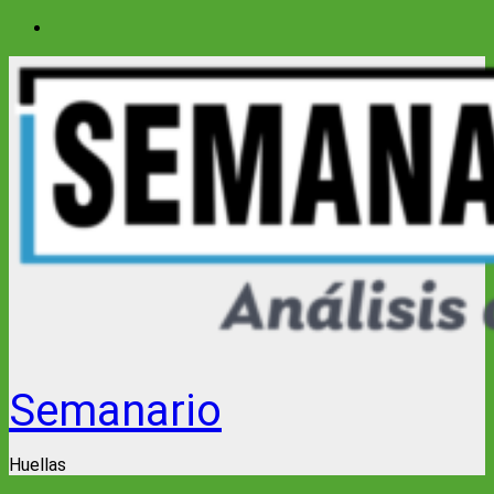
Saltar
al
contenido
Semanario
Huellas