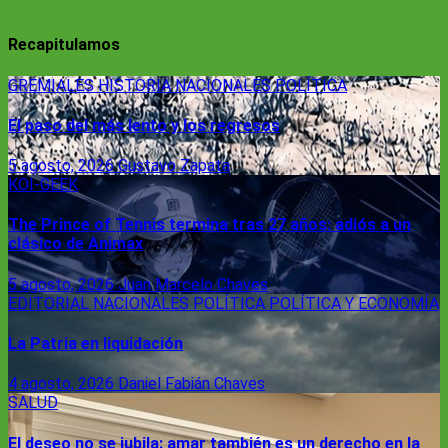
Recapitulamos
GREMIALES
HISTORIA
NACIONALES
POLÍTICA
El paso del más lento y los regresos
5 agosto, 2026
Gustavo Zapata
KOI-GEEK
The Prince of Tennis termina tras 27 años: adiós a un
clásico de Animax
5 agosto, 2026
Juan Marcelo Chaves
EDITORIAL
NACIONALES
POLÍTICA
POLÍTICA Y ECONOMÍA
La Patria en liquidación
4 agosto, 2026
Daniel Fabián Chaves
SALUD
El deseo no se jubila: amar también es un derecho en la