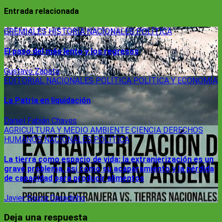
Entrada relacionada
GREMIALES
HISTORIA
NACIONALES
POLÍTICA
El paso del más lento y los regresos
Gustavo Zapata
EDITORIAL
NACIONALES
POLÍTICA
POLÍTICA Y ECONOMÍA
La Patria en liquidación
Daniel Fabián Chaves
AGRICULTURA Y MEDIO AMBIENTE
CIENCIA
DERECHOS
HUMANOS
NACIONALES
POLÍTICA
La tierra como espacio de vida: la extranjerización es un
grave problema, así como su acaparamiento y la pérdida
de capacidad para producir alimentos
Javier Souza Casadinho
Deja una respuesta