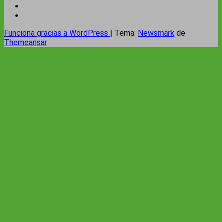
Funciona gracias a WordPress
|
Tema:
Newsmark
de
Themeansar