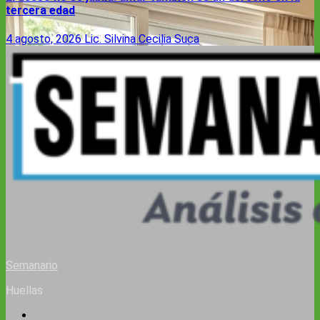
tercera edad
4 agosto, 2026
Lic. Silvina Cecilia Suca
Semanario
Huellas