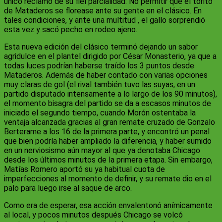
único reclamo de su fiel parcialidad: No permitir que el torito
de Mataderos se florease ante su gente en el clásico. En
tales condiciones, y ante una multitud , el gallo sorprendió
esta vez y sacó pecho en rodeo ajeno.
Esta nueva edición del clásico terminó dejando un sabor
agridulce en el plantel dirigido por César Monasterio, ya que a
todas luces podrían haberse traído los 3 puntos desde
Mataderos. Además de haber contado con varias opciones
muy claras de gol (el rival también tuvo las suyas, en un
partido disputado intensamente a lo largo de los 90 minutos),
el momento bisagra del partido se da a escasos minutos de
iniciado el segundo tiempo, cuando Morón ostentaba la
ventaja alcanzada gracias al gran remate cruzado de Gonzalo
Berterame a los 16 de la primera parte, y encontró un penal
que bien podría haber ampliado la diferencia, y haber sumido
en un nerviosismo aún mayor al que ya denotaba Chicago
desde los últimos minutos de la primera etapa. Sin embargo,
Matías Romero aportó su ya habitual cuota de
imperfecciones al momento de definir, y su remate dio en el
palo para luego irse al saque de arco.
Como era de esperar, esa acción envalentonó anímicamente
al local, y pocos minutos después Chicago se volcó