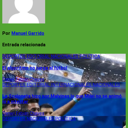
Por
Manuel Garrido
Entrada relacionada
DEPORTES
EDITORIAL
NACIONALES
POLÍTICA
El algoritmo no juega al fútbol
Daniel Fabián Chaves
DEPORTES
EDITORIAL
INTERNACIONALES
NACIONALES
La Scaloneta hizo por Malvinas lo que Milei no se animó
ni a intentar
Daniel Fabián Chaves
DEPORTES
NACIONALES
POLÍTICA