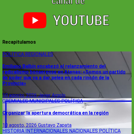
Recapitulamos
POLÍTICA
REGIONALES
Emiliano Balbín encabezó el relanzamiento del
radicalismo bonaerense en Atenas: «Somos un partido
de poder que va a dar pelea en cada rincón de la
Provincia»
10 agosto, 2026
Javier Argolo
GREMIALES
MUNICIPALES
POLÍTICA
Organizar la apertura democrática en la región
10 agosto, 2026
Gustavo Zapata
HISTORIA
INTERNACIONALES
NACIONALES
POLÍTICA