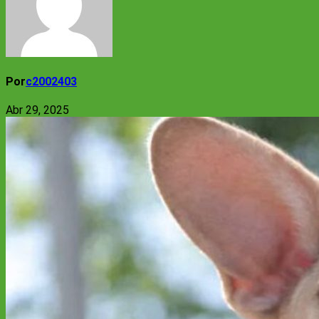
Por
c2002403
Abr 29, 2025