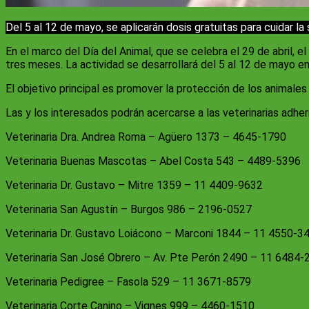
Del 5 al 12 de mayo, se aplicarán dosis gratuitas para cuidar la 
En el marco del Día del Animal, que se celebra el 29 de abril,
tres meses. La actividad se desarrollará del 5 al 12 de mayo en 
El objetivo principal es promover la protección de los animale
Las y los interesados podrán acercarse a las veterinarias adher
Veterinaria Dra. Andrea Roma – Agüero 1373 – 4645-1790
Veterinaria Buenas Mascotas – Abel Costa 543 – 4489-5396
Veterinaria Dr. Gustavo – Mitre 1359 – 11 4409-9632
Veterinaria San Agustín – Burgos 986 – 2196-0527
Veterinaria Dr. Gustavo Loiácono – Marconi 1844 – 11 4550-3
Veterinaria San José Obrero – Av. Pte Perón 2490 – 11 6484-
Veterinaria Pedigree – Fasola 529 – 11 3671-8579
Veterinaria Corte Canino – Vignes 999 – 4460-1510