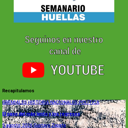
Recapitulamos
GREMIALES
HISTORIA
NACIONALES
POLÍTICA
El paso del más lento y los regresos
5 agosto, 2026
Gustavo Zapata