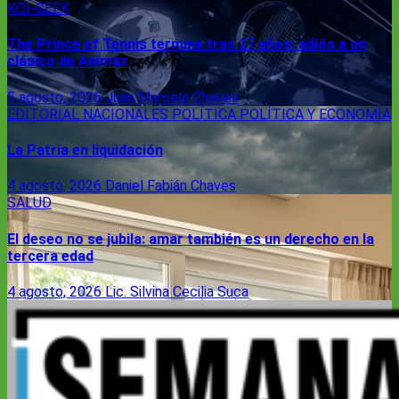
KOI-GEEK
The Prince of Tennis termina tras 27 años: adiós a un
clásico de Animax
5 agosto, 2026
Juan Marcelo Chaves
EDITORIAL
NACIONALES
POLÍTICA
POLÍTICA Y ECONOMÍA
La Patria en liquidación
4 agosto, 2026
Daniel Fabián Chaves
SALUD
El deseo no se jubila: amar también es un derecho en la
tercera edad
4 agosto, 2026
Lic. Silvina Cecilia Suca