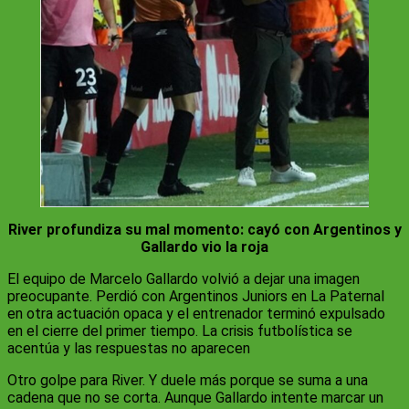
River profundiza su mal momento: cayó con Argentinos y
Gallardo vio la roja
El equipo de Marcelo Gallardo volvió a dejar una imagen
preocupante. Perdió con Argentinos Juniors en La Paternal
en otra actuación opaca y el entrenador terminó expulsado
en el cierre del primer tiempo. La crisis futbolística se
acentúa y las respuestas no aparecen
Otro golpe para River. Y duele más porque se suma a una
cadena que no se corta. Aunque Gallardo intente marcar un