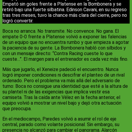
Empató sin goles frente a Platense en la Bombonera y se
retiró bajo una fuerte silbatina. Edinson Cavani, en su regreso
tras tres meses, tuvo la chance más clara del cierre, pero no
logró convertir.
Boca no arranca. No transmite. No convence. No gana. El
empate 0-0 frente a Platense volvió a exponer las falencias
de un equipo que no encuentra rumbo y que empieza a agotar
la paciencia de su gente. La Bombonera habló con silbidos y
con un mensaje directo: “Contra Racing cueste lo que
cueste…”. El margen para el entrenador es cada vez más fino.
Más que jugarlo, el Xeneize padeció el encuentro. Nunca
logró imponer condiciones ni descifrar el planteo de un rival
ordenado. Pero el problema va más allá del adversario de
turno: Boca no consigue una identidad que esté a la altura de
su plantel ni de las exigencias que implica vestir esa
camiseta. Tras la caída ante Vélez en la fecha anterior, el
equipo volvió a mostrar un nivel bajo y dejó otra actuación
que preocupa.
En el mediocampo, Paredes volvió a asumir el rol de eje
central, parado como volante posicional. Sin embargo, su
presencia no alcanzó para cambiar el panorama. Alarcón