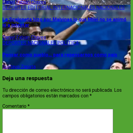
Daniel Fabián Chaves
DEPORTES
EDITORIAL
INTERNACIONALES
NACIONALES
La Scaloneta hizo por Malvinas lo que Milei no se animó
ni a intentar
Daniel Fabián Chaves
DEPORTES
NACIONALES
POLÍTICA
Pensar como pueblo… para repensarnos como país
Gustavo Zapata
Deja una respuesta
Tu dirección de correo electrónico no será publicada.
Los
campos obligatorios están marcados con
*
Comentario
*