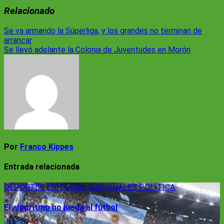
Relacionado
Navegación
Se va armando la Súperliga, y los grandes no terminan de
arrancar
de
Se llevó adelante la Colonia de Juventudes en Morón
entradas
Por
Franco Kippes
Entrada relacionada
DEPORTES
EDITORIAL
NACIONALES
POLÍTICA
El algoritmo no juega al fútbol