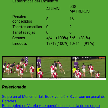
Estadísticas del Encuentro
LOS
ALUMNI
MATREROS
Penales
8
16
concedidos
Tarjetas amarillas
0
2
Tarjetas rojas
0
0
Scrums
4/4 (100%)
5/6 (83 %)
Lineouts
13/13(100%)
10/11 (91 %)
Relacionado
Navegación
Golpe en el Monumental: Boca venció a River con un penal de
Paredes
de
Boca goleó en Varela y se quedó con la punta de su grupo