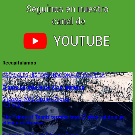
Recapitulamos
GREMIALES
HISTORIA
NACIONALES
POLÍTICA
El paso del más lento y los regresos
5 agosto, 2026
Gustavo Zapata
KOI-GEEK
The Prince of Tennis termina tras 27 años: adiós a un
clásico de Animax