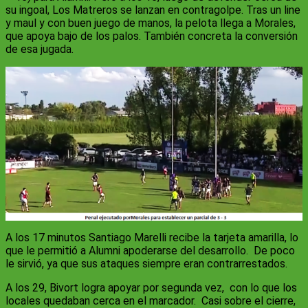
su ingoal, Los Matreros se lanzan en contragolpe. Tras un line
y maul y con buen juego de manos, la pelota llega a Morales,
que apoya bajo de los palos. También concreta la conversión
de esa jugada.
A los 17 minutos Santiago Marelli recibe la tarjeta amarilla, lo
que le permitió a Alumni apoderarse del desarrollo. De poco
le sirvió, ya que sus ataques siempre eran contrarrestados.
A los 29, Bivort logra apoyar por segunda vez, con lo que los
locales quedaban cerca en el marcador. Casi sobre el cierre,