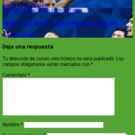
Daniel Fabián Chaves
DEPORTES
NACIONALES
POLÍTICA
Pensar como pueblo… para repensarnos como país
Gustavo Zapata
Deja una respuesta
Tu dirección de correo electrónico no será publicada.
Los
campos obligatorios están marcados con
*
Comentario
*
Nombre
*