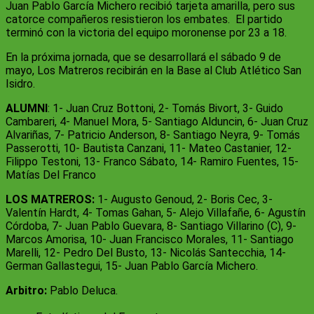
Juan Pablo García Michero recibió tarjeta amarilla, pero sus
catorce compañeros resistieron los embates. El partido
terminó con la victoria del equipo moronense por 23 a 18.
En la próxima jornada, que se desarrollará el sábado 9 de
mayo, Los Matreros recibirán en la Base al Club Atlético San
Isidro.
ALUMNI
: 1- Juan Cruz Bottoni, 2- Tomás Bivort, 3- Guido
Cambareri, 4- Manuel Mora, 5- Santiago Alduncin, 6- Juan Cruz
Alvariñas, 7- Patricio Anderson, 8- Santiago Neyra, 9- Tomás
Passerotti, 10- Bautista Canzani, 11- Mateo Castanier, 12-
Filippo Testoni, 13- Franco Sábato, 14- Ramiro Fuentes, 15-
Matías Del Franco
LOS MATREROS:
1- Augusto Genoud, 2- Boris Cec, 3-
Valentín Hardt, 4- Tomas Gahan, 5- Alejo Villafañe, 6- Agustín
Córdoba, 7- Juan Pablo Guevara, 8- Santiago Villarino (C), 9-
Marcos Amorisa, 10- Juan Francisco Morales, 11- Santiago
Marelli, 12- Pedro Del Busto, 13- Nicolás Santecchia, 14-
German Gallastegui, 15- Juan Pablo García Michero.
Arbitro:
Pablo Deluca.