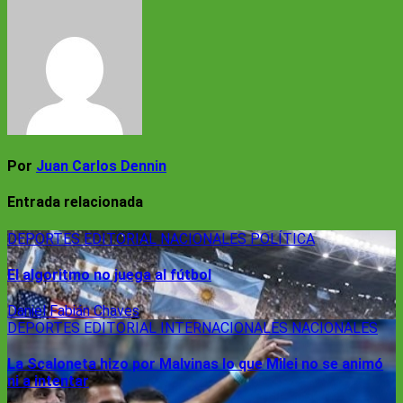
entradas
Por
Juan Carlos Dennin
Entrada relacionada
DEPORTES
EDITORIAL
NACIONALES
POLÍTICA
El algoritmo no juega al fútbol
Daniel Fabián Chaves
DEPORTES
EDITORIAL
INTERNACIONALES
NACIONALES
La Scaloneta hizo por Malvinas lo que Milei no se animó
ni a intentar