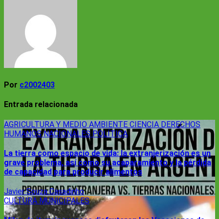
entradas
Por
c2002403
Entrada relacionada
AGRICULTURA Y MEDIO AMBIENTE
CIENCIA
DERECHOS
HUMANOS
NACIONALES
POLÍTICA
La tierra como espacio de vida: la extranjerización es un
grave problema, así como su acaparamiento y la pérdida
de capacidad para producir alimentos
Javier Souza Casadinho
CULTURA
MUNICIPALES