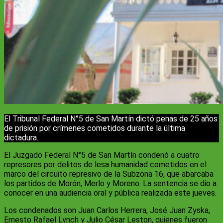
El Tribunal Federal N°5 de San Martín dictó penas de 25 años
de prisión por crímenes cometidos durante la última
dictadura.
El Juzgado Federal N°5 de San Martín condenó a cuatro
represores por delitos de lesa humanidad cometidos en el
marco del circuito represivo de la Subzona 16, que abarcaba
los partidos de Morón, Merlo y Moreno. La sentencia se dio a
conocer en una audiencia oral y pública realizada este jueves.
Los condenados son Juan Carlos Herrera, José Juan Zyska,
Ernesto Rafael Lynch y Julio César Leston, quienes fueron