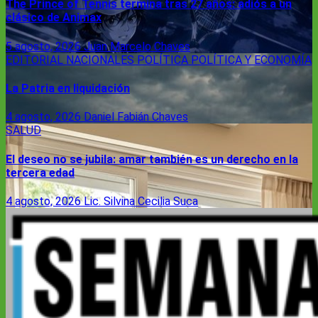
The Prince of Tennis termina tras 27 años: adiós a un
clásico de Animax
5 agosto, 2026
Juan Marcelo Chaves
EDITORIAL
NACIONALES
POLÍTICA
POLÍTICA Y ECONOMÍA
La Patria en liquidación
4 agosto, 2026
Daniel Fabián Chaves
SALUD
El deseo no se jubila: amar también es un derecho en la
tercera edad
4 agosto, 2026
Lic. Silvina Cecilia Suca