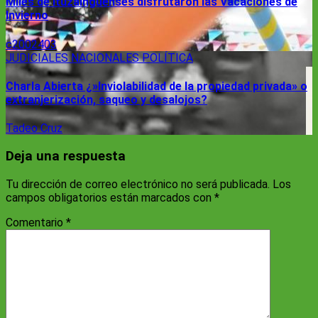
Miles de ituzainguenses disfrutaron las Vacaciones de
Invierno
c2002403
JUDICIALES
NACIONALES
POLÍTICA
Charla Abierta ¿»Inviolabilidad de la propiedad privada» o
extranjerización, saqueo y desalojos?
Tadeo Cruz
Deja una respuesta
Tu dirección de correo electrónico no será publicada.
Los
campos obligatorios están marcados con
*
Comentario
*