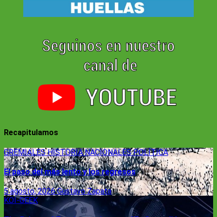
Recapitulamos
GREMIALES
HISTORIA
NACIONALES
POLÍTICA
El paso del más lento y los regresos
5 agosto, 2026
Gustavo Zapata
KOI-GEEK