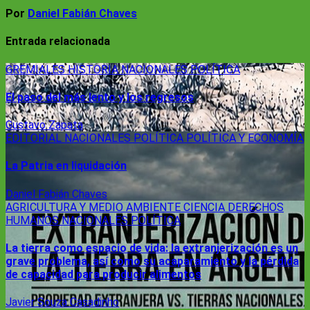
Por
Daniel Fabián Chaves
Entrada relacionada
GREMIALES
HISTORIA
NACIONALES
POLÍTICA
El paso del más lento y los regresos
Gustavo Zapata
EDITORIAL
NACIONALES
POLÍTICA
POLÍTICA Y ECONOMÍA
La Patria en liquidación
Daniel Fabián Chaves
AGRICULTURA Y MEDIO AMBIENTE
CIENCIA
DERECHOS
HUMANOS
NACIONALES
POLÍTICA
La tierra como espacio de vida: la extranjerización es un
grave problema, así como su acaparamiento y la pérdida
de capacidad para producir alimentos
Javier Souza Casadinho