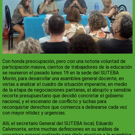
Con honda preocupación, pero con una notoria voluntad de
participación masiva, cientos de trabajadores de la educación
se reunieron el pasado lunes 19 en la sede del SUTEBA
Morón, para desarrollar una asamblea general docente, en
vistas a analizar el cuadro de situación imperante, en medio
de la etapa de negociaciones paritarias, el abrupto y sensible
recorte presupuestario que decidió concretar el gobierno
nacional, y el escenario de conflicto y luchas para
reconquistar derechos que comienza a delinearse cada vez
con mayor nitidez y urgencias.
Allí, el secretario General del SUTEBA local, Eduardo
Calvimonte, entre muchas definiciones en su análisis de
coyuntura general realizado para darle apertura a la asamblea,