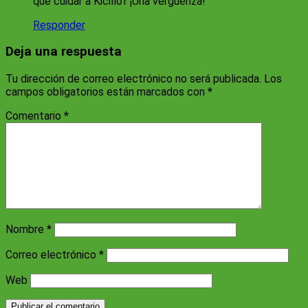
que cuidar a Kicillof ¡Una verguenza!
Responder
Deja una respuesta
Tu dirección de correo electrónico no será publicada.
Los
campos obligatorios están marcados con
*
Comentario
*
Nombre
*
Correo electrónico
*
Web