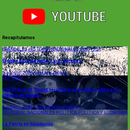
Recapitulamos
GREMIALES
HISTORIA
NACIONALES
POLÍTICA
El paso del más lento y los regresos
5 agosto, 2026
Gustavo Zapata
KOI-GEEK
The Prince of Tennis termina tras 27 años: adiós a un
clásico de Animax
5 agosto, 2026
Juan Marcelo Chaves
EDITORIAL
NACIONALES
POLÍTICA
POLÍTICA Y ECONOMÍA
La Patria en liquidación