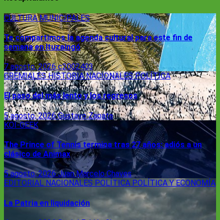
CULTURA
MUNICIPALES
Te compartimos la agenda cultural para este fin de
semana en Ituzaingó
7 agosto, 2026
c2002403
GREMIALES
HISTORIA
NACIONALES
POLÍTICA
El paso del más lento y los regresos
5 agosto, 2026
Gustavo Zapata
KOI-GEEK
The Prince of Tennis termina tras 27 años: adiós a un
clásico de Animax
5 agosto, 2026
Juan Marcelo Chaves
EDITORIAL
NACIONALES
POLÍTICA
POLÍTICA Y ECONOMÍA
La Patria en liquidación