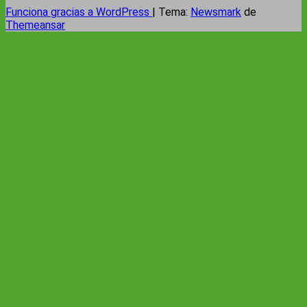
Funciona gracias a WordPress
|
Tema:
Newsmark
de
Themeansar