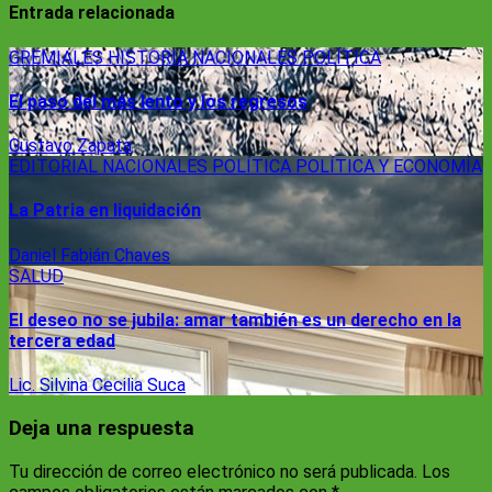
Entrada relacionada
GREMIALES
HISTORIA
NACIONALES
POLÍTICA
El paso del más lento y los regresos
Gustavo Zapata
EDITORIAL
NACIONALES
POLÍTICA
POLÍTICA Y ECONOMÍA
La Patria en liquidación
Daniel Fabián Chaves
SALUD
El deseo no se jubila: amar también es un derecho en la
tercera edad
Lic. Silvina Cecilia Suca
Deja una respuesta
Tu dirección de correo electrónico no será publicada.
Los