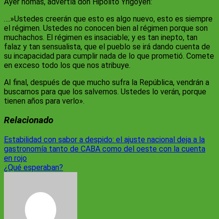
Ayer nomás, advertía don Hipólito Yrigoyen:
….»Ustedes creerán que esto es algo nuevo, esto es siempre
el régimen. Ustedes no conocen bien al régimen porque son
muchachos. El régimen es insaciable; y es tan inepto, tan
falaz y tan sensualista, que el pueblo se irá dando cuenta de
su incapacidad para cumplir nada de lo que prometió. Comete
en exceso todo los que nos atribuye.
Al final, después de que mucho sufra la República, vendrán a
buscarnos para que los salvemos. Ustedes lo verán, porque
tienen años para verlo».
Relacionado
Navegación
Estabilidad con sabor a despido: el ajuste nacional deja a la
gastronomía tanto de CABA como del oeste con la cuenta
de
en rojo
entradas
¿Qué esperaban?