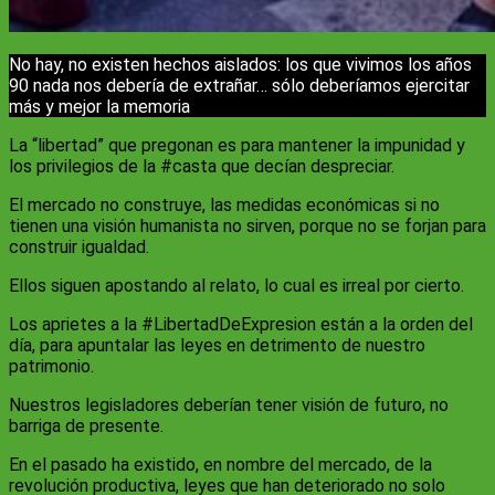
No hay, no existen hechos aislados: los que vivimos los años
90 nada nos debería de extrañar… sólo deberíamos ejercitar
más y mejor la memoria
La “libertad” que pregonan es para mantener la impunidad y
los privilegios de la #casta que decían despreciar.
El mercado no construye, las medidas económicas si no
tienen una visión humanista no sirven, porque no se forjan para
construir igualdad.
Ellos siguen apostando al relato, lo cual es irreal por cierto.
Los aprietes a la #LibertadDeExpresion están a la orden del
día, para apuntalar las leyes en detrimento de nuestro
patrimonio.
Nuestros legisladores deberían tener visión de futuro, no
barriga de presente.
En el pasado ha existido, en nombre del mercado, de la
revolución productiva, leyes que han deteriorado no solo