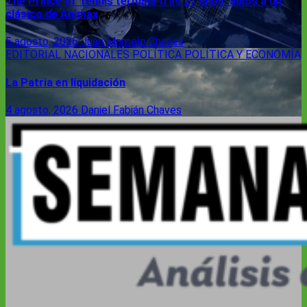
The Prince of Tennis termina tras 27 años: adiós a un
clásico de Animax
5 agosto, 2026
Juan Marcelo Chaves
EDITORIAL
NACIONALES
POLÍTICA
POLÍTICA Y ECONOMÍA
La Patria en liquidación
4 agosto, 2026
Daniel Fabián Chaves