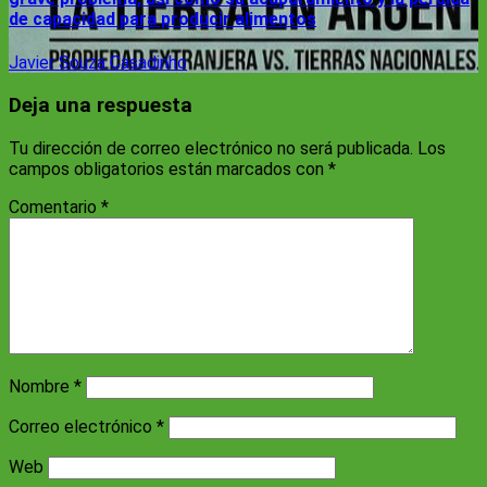
de capacidad para producir alimentos
Javier Souza Casadinho
Deja una respuesta
Tu dirección de correo electrónico no será publicada.
Los
campos obligatorios están marcados con
*
Comentario
*
Nombre
*
Correo electrónico
*
Web