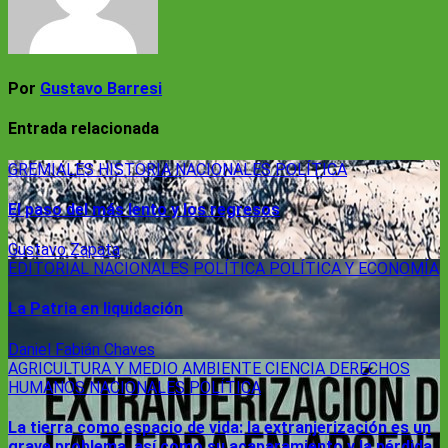
Por
Gustavo Barresi
Entrada relacionada
GREMIALES
HISTORIA
NACIONALES
POLÍTICA
El paso del más lento y los regresos
Gustavo Zapata
EDITORIAL
NACIONALES
POLÍTICA
POLÍTICA Y ECONOMÍA
La Patria en liquidación
Daniel Fabián Chaves
AGRICULTURA Y MEDIO AMBIENTE
CIENCIA
DERECHOS
HUMANOS
NACIONALES
POLÍTICA
La tierra como espacio de vida: la extranjerización es un
grave problema, así como su acaparamiento y la pérdida