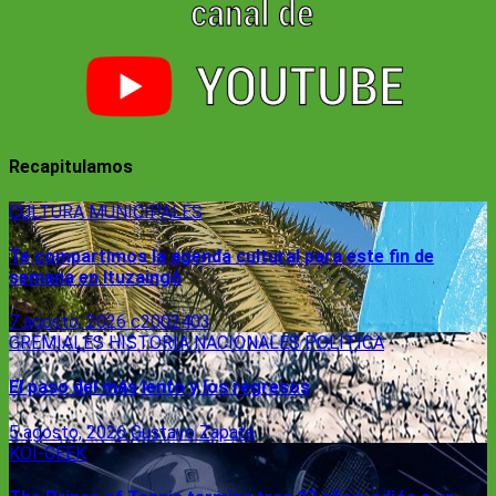
Recapitulamos
CULTURA
MUNICIPALES
Te compartimos la agenda cultural para este fin de
semana en Ituzaingó
7 agosto, 2026
c2002403
GREMIALES
HISTORIA
NACIONALES
POLÍTICA
El paso del más lento y los regresos
5 agosto, 2026
Gustavo Zapata
KOI-GEEK