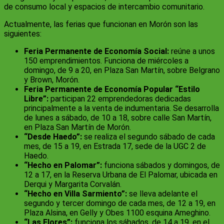
de consumo local y espacios de intercambio comunitario.
Actualmente, las ferias que funcionan en Morón son las
siguientes:
Feria Permanente de Economía Social:
reúne a unos
150 emprendimientos. Funciona de miércoles a
domingo, de 9 a 20, en Plaza San Martín, sobre Belgrano
y Brown, Morón.
Feria Permanente de Economía Popular “Estilo
Libre”:
participan 22 emprendedoras dedicadas
principalmente a la venta de indumentaria. Se desarrolla
de lunes a sábado, de 10 a 18, sobre calle San Martín,
en Plaza San Martín de Morón.
“Desde Haedo”:
se realiza el segundo sábado de cada
mes, de 15 a 19, en Estrada 17, sede de la UGC 2 de
Haedo.
“Hecho en Palomar”:
funciona sábados y domingos, de
12 a 17, en la Reserva Urbana de El Palomar, ubicada en
Derqui y Margarita Corvalán.
“Hecho en Villa Sarmiento”:
se lleva adelante el
segundo y tercer domingo de cada mes, de 12 a 19, en
Plaza Alsina, en Gelly y Obes 1100 esquina Ameghino.
“Las Flores”:
funciona los sábados, de 14 a 19, en el