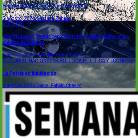
El paso del más lento y los regresos
5 agosto, 2026
Gustavo Zapata
KOI-GEEK
The Prince of Tennis termina tras 27 años: adiós a un
clásico de Animax
5 agosto, 2026
Juan Marcelo Chaves
EDITORIAL
NACIONALES
POLÍTICA
POLÍTICA Y ECONOMÍA
La Patria en liquidación
4 agosto, 2026
Daniel Fabián Chaves