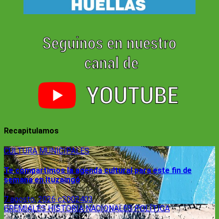
Recapitulamos
CULTURA
MUNICIPALES
Te compartimos la agenda cultural para este fin de
semana en Ituzaingó
7 agosto, 2026
c2002403
GREMIALES
HISTORIA
NACIONALES
POLÍTICA