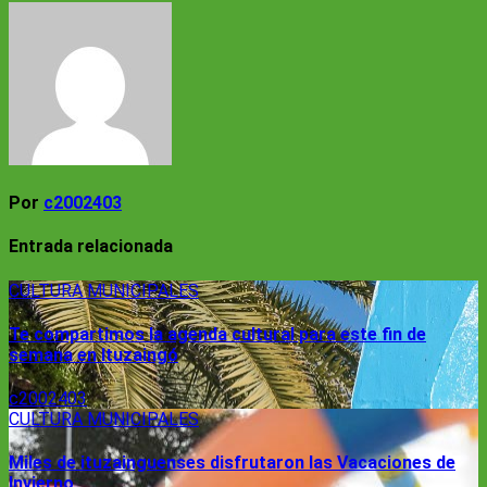
de
entradas
Por
c2002403
Entrada relacionada
CULTURA
MUNICIPALES
Te compartimos la agenda cultural para este fin de
semana en Ituzaingó
c2002403
CULTURA
MUNICIPALES
Miles de ituzainguenses disfrutaron las Vacaciones de
Invierno