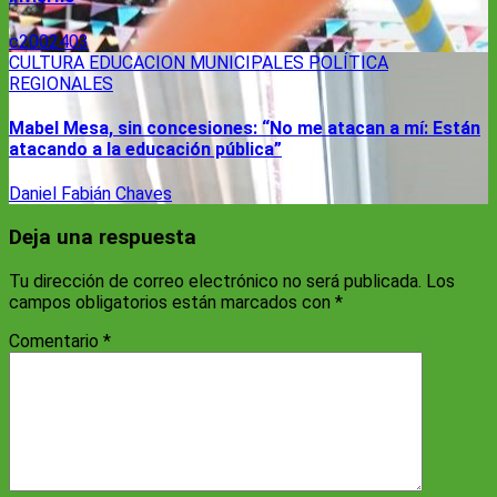
c2002403
CULTURA
EDUCACION
MUNICIPALES
POLÍTICA
REGIONALES
Mabel Mesa, sin concesiones: “No me atacan a mí: Están
atacando a la educación pública”
Daniel Fabián Chaves
Deja una respuesta
Tu dirección de correo electrónico no será publicada.
Los
campos obligatorios están marcados con
*
Comentario
*