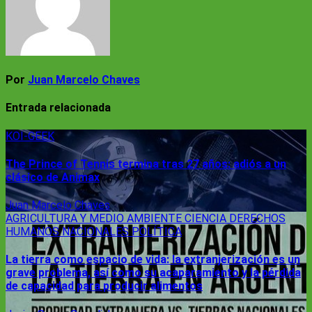
Por
Juan Marcelo Chaves
Entrada relacionada
KOI-GEEK
The Prince of Tennis termina tras 27 años: adiós a un
clásico de Animax
Juan Marcelo Chaves
AGRICULTURA Y MEDIO AMBIENTE
CIENCIA
DERECHOS
HUMANOS
NACIONALES
POLÍTICA
La tierra como espacio de vida: la extranjerización es un
grave problema, así como su acaparamiento y la pérdida
de capacidad para producir alimentos