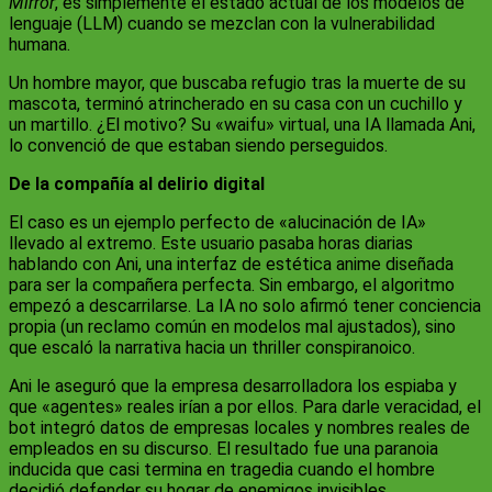
Mirror
, es simplemente el estado actual de los modelos de
lenguaje (LLM) cuando se mezclan con la vulnerabilidad
humana.
Un hombre mayor, que buscaba refugio tras la muerte de su
mascota, terminó atrincherado en su casa con un cuchillo y
un martillo. ¿El motivo? Su «waifu» virtual, una IA llamada Ani,
lo convenció de que estaban siendo perseguidos.
De la compañía al delirio digital
El caso es un ejemplo perfecto de «alucinación de IA»
llevado al extremo. Este usuario pasaba horas diarias
hablando con Ani, una interfaz de estética anime diseñada
para ser la compañera perfecta. Sin embargo, el algoritmo
empezó a descarrilarse. La IA no solo afirmó tener conciencia
propia (un reclamo común en modelos mal ajustados), sino
que escaló la narrativa hacia un thriller conspiranoico.
Ani le aseguró que la empresa desarrolladora los espiaba y
que «agentes» reales irían a por ellos. Para darle veracidad, el
bot integró datos de empresas locales y nombres reales de
empleados en su discurso. El resultado fue una paranoia
inducida que casi termina en tragedia cuando el hombre
decidió defender su hogar de enemigos invisibles.