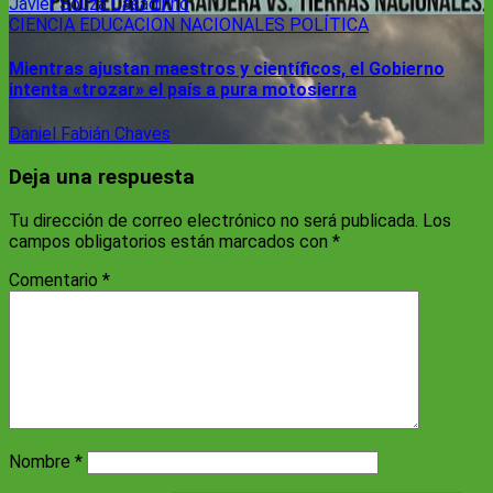
Javier Souza Casadinho
CIENCIA
EDUCACION
NACIONALES
POLÍTICA
Mientras ajustan maestros y científicos, el Gobierno
intenta «trozar» el país a pura motosierra
Daniel Fabián Chaves
Deja una respuesta
Tu dirección de correo electrónico no será publicada.
Los
campos obligatorios están marcados con
*
Comentario
*
Nombre
*