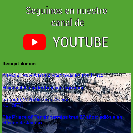
Recapitulamos
GREMIALES
HISTORIA
NACIONALES
POLÍTICA
El paso del más lento y los regresos
5 agosto, 2026
Gustavo Zapata
KOI-GEEK
The Prince of Tennis termina tras 27 años: adiós a un
clásico de Animax