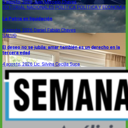
5 agosto, 2026
Juan Marcelo Chaves
EDITORIAL
NACIONALES
POLÍTICA
POLÍTICA Y ECONOMÍA
La Patria en liquidación
4 agosto, 2026
Daniel Fabián Chaves
SALUD
El deseo no se jubila: amar también es un derecho en la
tercera edad
4 agosto, 2026
Lic. Silvina Cecilia Suca