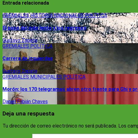
Entrada relacionada
GREMIALES
HISTORIA
NACIONALES
POLÍTICA
El paso del más lento y los regresos
Gustavo Zapata
GREMIALES
POLÍTICA
Carrera de izquierdas
Gustavo Zapata
GREMIALES
MUNICIPALES
POLÍTICA
Morón: los 170 telegramas abren otro frente para Ghi y pro
Daniel Fabián Chaves
Deja una respuesta
Tu dirección de correo electrónico no será publicada.
Los camp