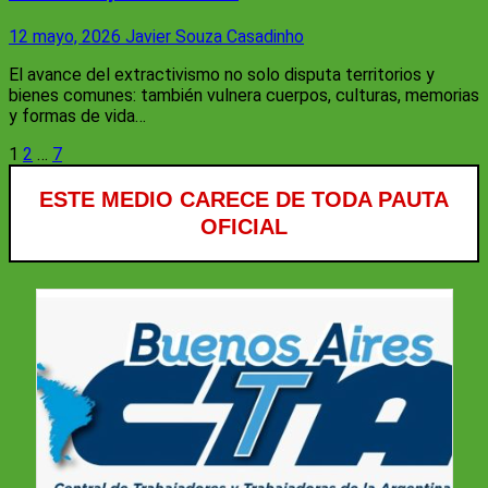
12 mayo, 2026
Javier Souza Casadinho
El avance del extractivismo no solo disputa territorios y
bienes comunes: también vulnera cuerpos, culturas, memorias
y formas de vida…
Paginación
1
2
…
7
de
ESTE MEDIO CARECE DE TODA PAUTA
entradas
OFICIAL