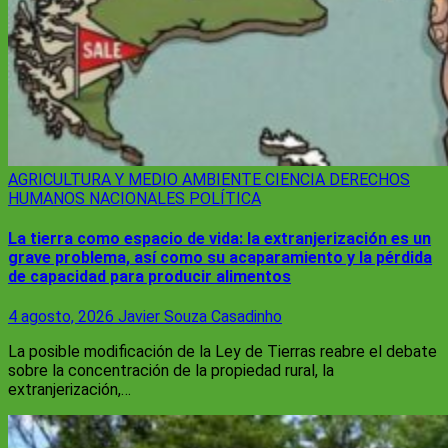
AGRICULTURA Y MEDIO AMBIENTE
CIENCIA
DERECHOS
HUMANOS
NACIONALES
POLÍTICA
La tierra como espacio de vida: la extranjerización es un
grave problema, así como su acaparamiento y la pérdida
de capacidad para producir alimentos
4 agosto, 2026
Javier Souza Casadinho
La posible modificación de la Ley de Tierras reabre el debate
sobre la concentración de la propiedad rural, la
extranjerización,…