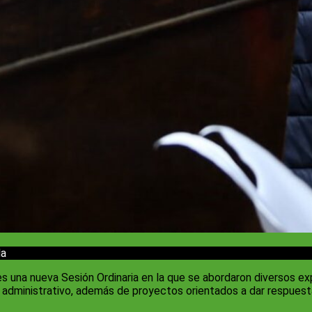
da
una nueva Sesión Ordinaria en la que se abordaron diversos exped
o y administrativo, además de proyectos orientados a dar respues