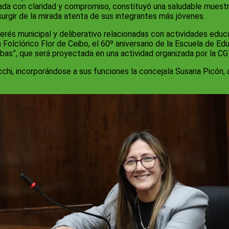
entada con claridad y compromiso, constituyó una saludable mues
rgir de la mirada atenta de sus integrantes más jóvenes.
terés municipal y deliberativo relacionadas con actividades educa
n Folclórico Flor de Ceibo, el 60º aniversario de la Escuela de E
bas”, que será proyectada en una actividad organizada por la C
cchi, incorporándose a sus funciones la concejala Susana Picón