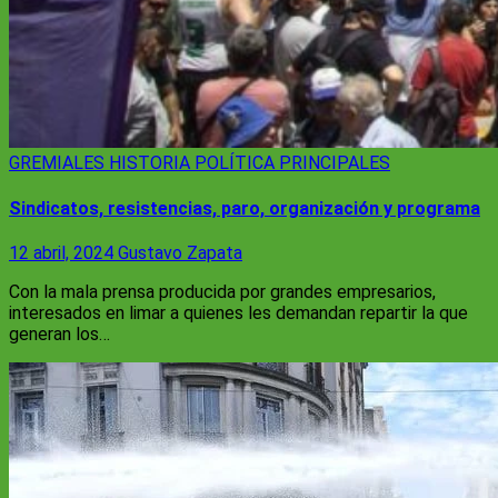
GREMIALES
HISTORIA
POLÍTICA
PRINCIPALES
Sindicatos, resistencias, paro, organización y programa
12 abril, 2024
Gustavo Zapata
Con la mala prensa producida por grandes empresarios,
interesados en limar a quienes les demandan repartir la que
generan los…