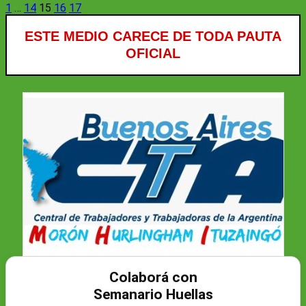
Paginación
1
…
14
15
16
17
de
ESTE MEDIO CARECE DE TODA PAUTA
entradas
OFICIAL
Colaborá con
Semanario Huellas