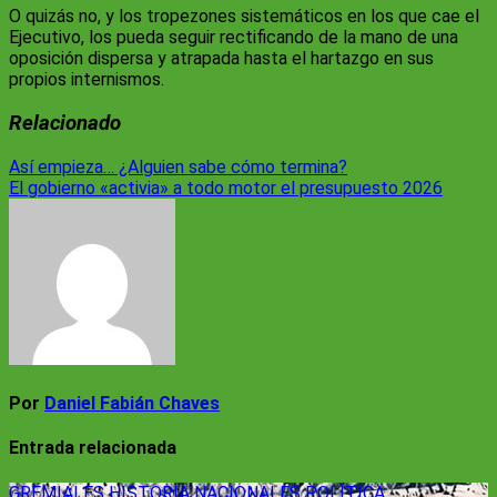
O quizás no, y los tropezones sistemáticos en los que cae el
Ejecutivo, los pueda seguir rectificando de la mano de una
oposición dispersa y atrapada hasta el hartazgo en sus
propios internismos.
Relacionado
Navegación
Así empieza… ¿Alguien sabe cómo termina?
El gobierno «activia» a todo motor el presupuesto 2026
de
entradas
Por
Daniel Fabián Chaves
Entrada relacionada
GREMIALES
HISTORIA
NACIONALES
POLÍTICA