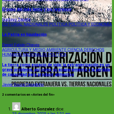
El paso del más lento y los regresos
Gustavo Zapata
EDITORIAL
NACIONALES
POLÍTICA
POLÍTICA Y ECONOMÍA
La Patria en liquidación
Daniel Fabián Chaves
AGRICULTURA Y MEDIO AMBIENTE
CIENCIA
DERECHOS
HUMANOS
NACIONALES
POLÍTICA
La tierra como espacio de vida: la extranjerización es un
grave problema, así como su acaparamiento y la pérdida
de capacidad para producir alimentos
Javier Souza Casadinho
2 comentarios en «Antes del fin»
Alberto Gonzalez
dice:
23 diciembre, 2025 a las 1:21 am