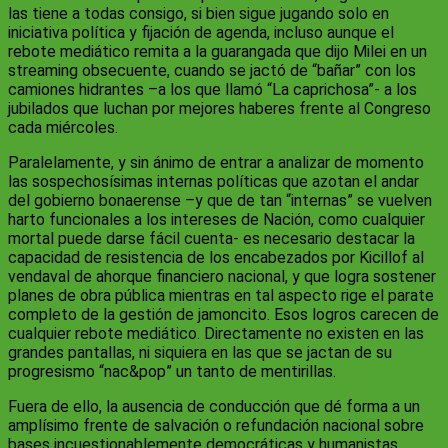
las tiene a todas consigo, si bien sigue jugando solo en
iniciativa política y fijación de agenda, incluso aunque el
rebote mediático remita a la guarangada que dijo Milei en un
streaming obsecuente, cuando se jactó de “bañar” con los
camiones hidrantes –a los que llamó “La caprichosa”- a los
jubilados que luchan por mejores haberes frente al Congreso
cada miércoles.
Paralelamente, y sin ánimo de entrar a analizar de momento
las sospechosísimas internas políticas que azotan el andar
del gobierno bonaerense –y que de tan “internas” se vuelven
harto funcionales a los intereses de Nación, como cualquier
mortal puede darse fácil cuenta- es necesario destacar la
capacidad de resistencia de los encabezados por Kicillof al
vendaval de ahorque financiero nacional, y que logra sostener
planes de obra pública mientras en tal aspecto rige el parate
completo de la gestión de jamoncito. Esos logros carecen de
cualquier rebote mediático. Directamente no existen en las
grandes pantallas, ni siquiera en las que se jactan de su
progresismo “nac&pop” un tanto de mentirillas.
Fuera de ello, la ausencia de conducción que dé forma a un
amplísimo frente de salvación o refundación nacional sobre
bases incuestionablemente democráticas y humanistas,