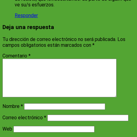
ve su/s esfuerzos.
Responder
Deja una respuesta
Tu dirección de correo electrónico no será publicada.
Los
campos obligatorios están marcados con
*
Comentario
*
Nombre
*
Correo electrónico
*
Web