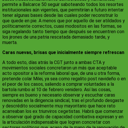
permite a Balcarce 50 seguir saboteando todos los resortes
institucionales aún vigentes, que permitirían a futuro intentar
tener algunas bases desde las cuales poder reconstruir lo
que quede en pie. A menos que por aquello de ser atildados y
políticamente correctos, cuasi modositos en las formas, se
siga regalando tanto tiempo que después se encuentren con
los jirones de una patria rescatada demasiado tarde, y
muerta.
Caras nuevas, brisas que inicialmente siempre refrescan
A todo esto, días atrás la CGT junto a ambas CTA y
movimientos sociales concretaron un más que aceptable
acto opositor a la reforma laboral que, de una u otra forma,
pretende colar Milei, ya sea como regalito post navideño o en
el peor de los casos, saliendo a comprar voluntades a la
bartola rumbo al 10 de febrero venidero. Así las cosas,
siempre es bueno y necesario observar y escuchar caras
renovadas en la dirigencia sindical, tras el profundo desgaste
y descrédito socialmente muy mayoritario que hace rato
acarreaban los ex triunviros cegetistas. Habrá que comenzar
a observar qué grado de capacidad combativa expresan y en
la articulación indispensable que logren concretar con
sectores políticos que, acaso de la mano de la renovación de