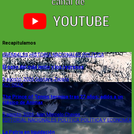
Recapitulamos
GREMIALES
HISTORIA
NACIONALES
POLÍTICA
El paso del más lento y los regresos
5 agosto, 2026
Gustavo Zapata
KOI-GEEK
The Prince of Tennis termina tras 27 años: adiós a un
clásico de Animax
5 agosto, 2026
Juan Marcelo Chaves
EDITORIAL
NACIONALES
POLÍTICA
POLÍTICA Y ECONOMÍA
La Patria en liquidación