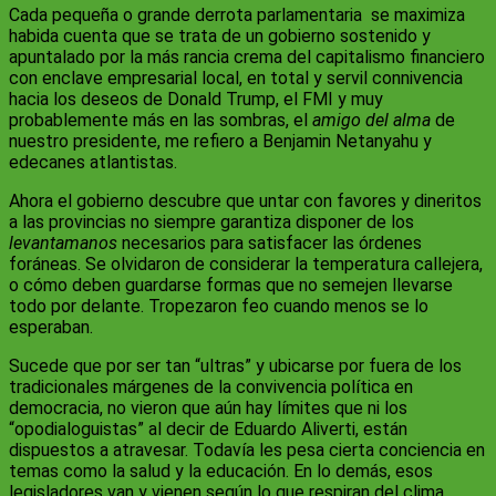
Cada pequeña o grande derrota parlamentaria se maximiza
habida cuenta que se trata de un gobierno sostenido y
apuntalado por la más rancia crema del capitalismo financiero
con enclave empresarial local, en total y servil connivencia
hacia los deseos de Donald Trump, el FMI y muy
probablemente más en las sombras, el
amigo del alma
de
nuestro presidente, me refiero a Benjamin Netanyahu y
edecanes atlantistas.
Ahora el gobierno descubre que untar con favores y dineritos
a las provincias no siempre garantiza disponer de los
levantamanos
necesarios para satisfacer las órdenes
foráneas. Se olvidaron de considerar la temperatura callejera,
o cómo deben guardarse formas que no semejen llevarse
todo por delante. Tropezaron feo cuando menos se lo
esperaban.
Sucede que por ser tan “ultras” y ubicarse por fuera de los
tradicionales márgenes de la convivencia política en
democracia, no vieron que aún hay límites que ni los
“opodialoguistas” al decir de Eduardo Aliverti, están
dispuestos a atravesar. Todavía les pesa cierta conciencia en
temas como la salud y la educación. En lo demás, esos
legisladores van y vienen según lo que respiran del clima