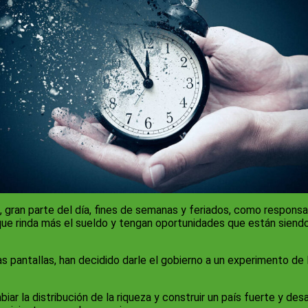
 gran parte del día, fines de semanas y feriados, como responsa
 que rinda más el sueldo y tengan oportunidades que están siend
as pantallas, han decidido darle el gobierno a un experimento 
iar la distribución de la riqueza y construir un país fuerte y de