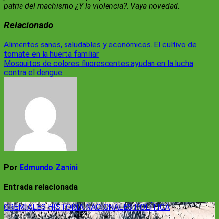
patria del machismo ¿Y la violencia?. Vaya novedad.
Relacionado
Navegación
Alimentos sanos, saludables y económicos. El cultivo de
tomate en la huerta familiar
de
Mosquitos de colores fluorescentes ayudan en la lucha
entradas
contra el dengue
Por
Edmundo Zanini
Entrada relacionada
GREMIALES
HISTORIA
NACIONALES
POLÍTICA