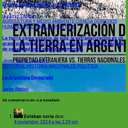
El paso del más lento y los regresos
Gustavo Zapata
AGRICULTURA Y MEDIO AMBIENTE
CIENCIA
DERECHOS
HUMANOS
NACIONALES
POLÍTICA
La tierra como espacio de vida: la extranjerización es un
grave problema, así como su acaparamiento y la pérdida
de capacidad para producir alimentos
Javier Souza Casadinho
EDITORIAL
HISTORIA
NACIONALES
POLÍTICA
La Argentina Denigrada
Jorge Rachid
Un comentario en «La novedad»
Esteban soria
dice:
4 noviembre, 2024 a las 2:29 pm