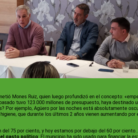
etió Mones Ruiz, quien luego profundizó en el concepto: «emp
 pasado tuvo 123.000 millones de presupuesto, haya destinado 
res? Por ejemplo, Agüero por las noches está absolutamente oscu
 higiene, que durante los últimos 2 años vienen aumentando por e
 del 75 por ciento, y hoy estamos por debajo del 60 por ciento… e
 el gasto político
: El municipio ha sido usado para financiar la