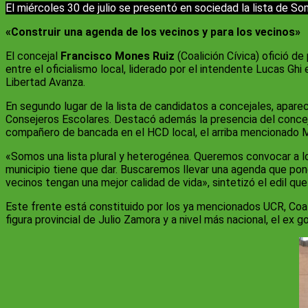
El miércoles 30 de julio se presentó en sociedad la lista de 
«Construir una agenda de los vecinos y para los vecinos»
El concejal
Francisco Mones Ruiz
(Coalición Cívica) ofició de
entre el oficialismo local, liderado por el intendente Lucas Gh
Libertad Avanza.
En segundo lugar de la lista de candidatos a concejales, apare
Consejeros Escolares. Destacó además la presencia del conce
compañero de bancada en el HCD local, el arriba mencionado 
«Somos una lista plural y heterogénea. Queremos convocar a lo
municipio tiene que dar. Buscaremos llevar una agenda que pong
vecinos tengan una mejor calidad de vida», sintetizó el edil que 
Este frente está constituido por los ya mencionados UCR, Coali
figura provincial de Julio Zamora y a nivel más nacional, el ex 