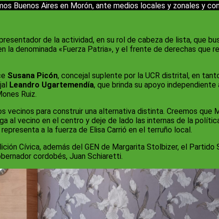
Somos Buenos Aires en Morón, ante medios locales y zonales y co
 presentador de la actividad, en su rol de cabeza de lista, que bu
i en la denominada «Fuerza Patria», y el frente de derechas que re
ce
Susana Picón
, concejal suplente por la UCR distrital, en tan
jal
Leandro Ugartemendía
, que brinda su apoyo independiente
Mones Ruiz.
s vecinos para construir una alternativa distinta. Creemos que 
a al vecino en el centro y deje de lado las internas de la polít
representa a la fuerza de Elisa Carrió en el terruño local.
ción Cívica, además del GEN de Margarita Stolbizer, el Partido S
gobernador cordobés, Juan Schiaretti.