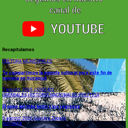
Recapitulamos
CULTURA
MUNICIPALES
Te compartimos la agenda cultural para este fin de
semana en Ituzaingó
7 agosto, 2026
c2002403
GREMIALES
HISTORIA
NACIONALES
POLÍTICA
El paso del más lento y los regresos
5 agosto, 2026
Gustavo Zapata
KOI-GEEK