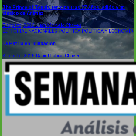
The Prince of Tennis termina tras 27 años: adiós a un
clásico de Animax
5 agosto, 2026
Juan Marcelo Chaves
EDITORIAL
NACIONALES
POLÍTICA
POLÍTICA Y ECONOMÍA
La Patria en liquidación
4 agosto, 2026
Daniel Fabián Chaves