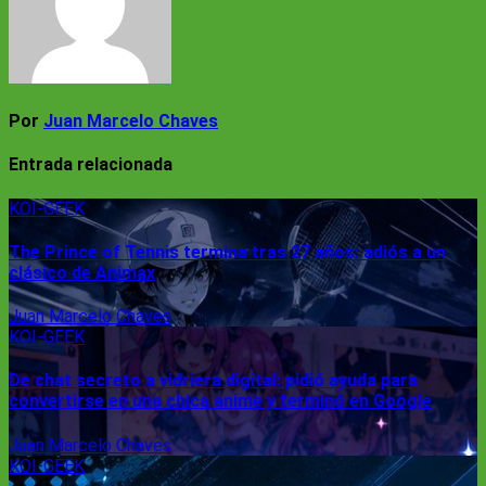
Por
Juan Marcelo Chaves
Entrada relacionada
KOI-GEEK
The Prince of Tennis termina tras 27 años: adiós a un
clásico de Animax
Juan Marcelo Chaves
KOI-GEEK
De chat secreto a vidriera digital: pidió ayuda para
convertirse en una chica anime y terminó en Google
Juan Marcelo Chaves
KOI-GEEK