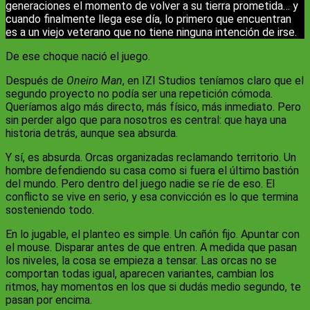
generaciones el momento de volver a su tierra prometida… y
cuando finalmente llega ese día, lo primero que encuentran
es a un viejo veterano que no tiene ninguna intención de irse.
De ese choque nació el juego.
Después de
Oneiro Man
, en IZI Studios teníamos claro que el
segundo proyecto no podía ser una repetición cómoda.
Queríamos algo más directo, más físico, más inmediato. Pero
sin perder algo que para nosotros es central: que haya una
historia detrás, aunque sea absurda.
Y sí, es absurda. Orcas organizadas reclamando territorio. Un
hombre defendiendo su casa como si fuera el último bastión
del mundo. Pero dentro del juego nadie se ríe de eso. El
conflicto se vive en serio, y esa convicción es lo que termina
sosteniendo todo.
En lo jugable, el planteo es simple. Un cañón fijo. Apuntar con
el mouse. Disparar antes de que entren. A medida que pasan
los niveles, la cosa se empieza a tensar. Las orcas no se
comportan todas igual, aparecen variantes, cambian los
ritmos, hay momentos en los que si dudás medio segundo, te
pasan por encima.