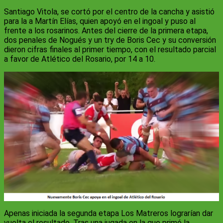
Santiago Vitola, se cortó por el centro de la cancha y asistió
para la a Martín Elías, quien apoyó en el ingoal y puso al
frente a los rosarinos. Antes del cierre de la primera etapa,
dos penales de Nogués y un try de Boris Cec y su conversión
dieron cifras finales al primer tiempo, con el resultado parcial
a favor de Atlético del Rosario, por 14 a 10.
Apenas iniciada la segunda etapa Los Matreros lograrían dar
vuelta el resultado. Tras una jugada en la que primó la