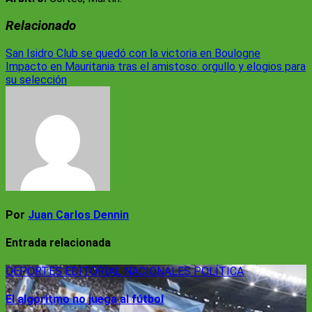
Relacionado
Navegación
San Isidro Club se quedó con la victoria en Boulogne
Impacto en Mauritania tras el amistoso: orgullo y elogios para
de
su selección
entradas
Por
Juan Carlos Dennin
Entrada relacionada
DEPORTES
EDITORIAL
NACIONALES
POLÍTICA
El algoritmo no juega al fútbol