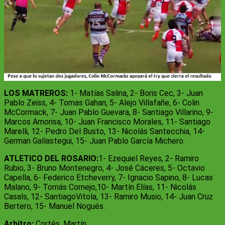
LOS MATREROS:
1- Matías Salina, 2- Boris Cec, 3- Juan
Pablo Zeiss, 4- Tomas Gahan, 5- Alejo Villafañe, 6- Colin
McCormack, 7- Juan Pablo Guevara, 8- Santiago Villarino, 9-
Marcos Amorisa, 10- Juan Francisco Morales, 11- Santiago
Marelli, 12- Pedro Del Busto, 13- Nicolás Santecchia, 14-
German Gallastegui, 15- Juan Pablo García Michero.
ATLETICO DEL ROSARIO:
1- Ezequiel Reyes, 2- Ramiro
Rubio, 3- Bruno Montenegro, 4- ⁠José Cáceres, 5- Octavio
Capella, 6- Federico Etcheverry, 7- Ignacio Sapino, 8- Lucas
Malano, 9- Tomás Cornejo,10- Martín Elías, 11- ⁠Nicolás
Casals, 12- ⁠SantiagoVitola, 13- Ramiro Musio, 14- Juan Cruz
Bertero, 15- ⁠Manuel Nogués.
Arbitro:
Cortés,
Martín.