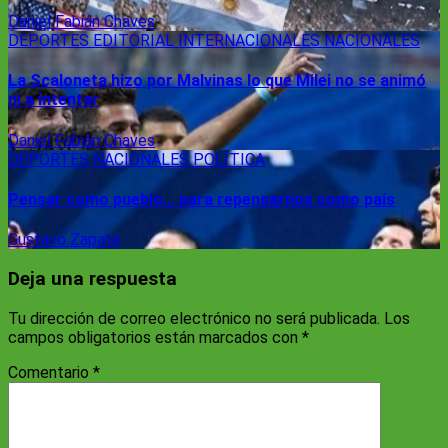
Daniel Fabián Chaves
DEPORTES
EDITORIAL
INTERNACIONALES
NACIONALES
La Scaloneta hizo por Malvinas lo que Milei no se animó
ni a intentar
Daniel Fabián Chaves
DEPORTES
NACIONALES
POLÍTICA
Pensar como pueblo… para repensarnos como país
Gustavo Zapata
Deja una respuesta
Tu dirección de correo electrónico no será publicada.
Los
campos obligatorios están marcados con
*
Comentario
*