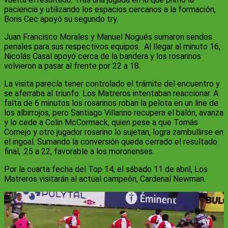
paciencia y utilizando los espacios cercanos a la formación,
Boris Cec apoyó su segundo try.
Juan Francisco Morales y ⁠Manuel Nogués sumaron sendos
penales para sus respectivos equipos. Al llegar al minuto 16,
Nicolás Casal apoyó cerca de la bandera y los rosarinos
volvieron a pasar al frente por 22 a 18.
La visita parecía tener controlado el trámite del encuentro y
se aferraba al triunfo. Los Matreros intentaban reaccionar. A
falta de 6 minutos los rosarinos roban la pelota en un line de
los albirrojos, pero Santiago Villarino recupera el balón, avanza
y lo cede a Colin McCormack, quien pese a que Tomás
Cornejo y otro jugador rosarino lo sujetan, logra zambullirse en
el ingoal. Sumando la conversión queda cerrado el resultado
final, .25 a 22, favorable a los moronenses.
Por la cuarta fecha del Top 14, el sábado 11 de abril, Los
Matreros visitarán al actual campeón, Cardenal Newman.