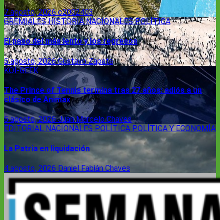
7 agosto, 2026
c2002403
GREMIALES
HISTORIA
NACIONALES
POLÍTICA
El paso del más lento y los regresos
5 agosto, 2026
Gustavo Zapata
KOI-GEEK
The Prince of Tennis termina tras 27 años: adiós a un
clásico de Animax
5 agosto, 2026
Juan Marcelo Chaves
EDITORIAL
NACIONALES
POLÍTICA
POLÍTICA Y ECONOMÍA
La Patria en liquidación
4 agosto, 2026
Daniel Fabián Chaves