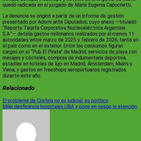
quedó radicada en el juzgado de María Eugenia Capuchetti.
La denuncia se originó a partir de un informe de gestión
presentado por Adorni ante Diputados, cuyo anexo —titulado
“Reporte Tarjeta Corporativa Nucleoeléctrica Argentina
S.A.”— detalla gastos millonarios realizados por al menos 11
autoridades entre marzo de 2025 y febrero de 2026, tanto en
el país como en el exterior. Entre los consumos figuran
cargos en el “Pub El Pirata” de Madrid, servicios de playa con
masajes y cócteles, compras de indumentaria deportiva,
estadías en hoteles de lujo en Madrid, Ámsterdam, Miami y
Viena, y gastos en freeshops aeroportuarios registrados
durante este año.
Relacionado
Navegación
El problema de Cristina no es judicial, es político
Milei desfinancia hospitales UBA y pone en riesgo la atención
de
entradas