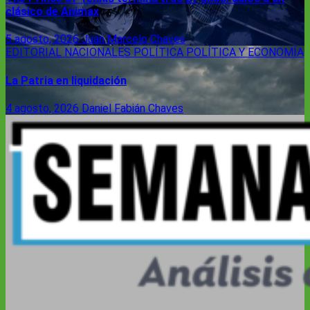
clásico de Animax
5 agosto, 2026
Juan Marcelo Chaves
EDITORIAL
NACIONALES
POLÍTICA
POLÍTICA Y ECONOMÍA
La Patria en liquidación
4 agosto, 2026
Daniel Fabián Chaves