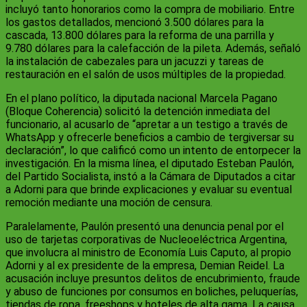
incluyó tanto honorarios como la compra de mobiliario. Entre
los gastos detallados, mencionó 3.500 dólares para la
cascada, 13.800 dólares para la reforma de una parrilla y
9.780 dólares para la calefacción de la pileta. Además, señaló
la instalación de cabezales para un jacuzzi y tareas de
restauración en el salón de usos múltiples de la propiedad.
En el plano político, la diputada nacional Marcela Pagano
(Bloque Coherencia) solicitó la detención inmediata del
funcionario, al acusarlo de “apretar a un testigo a través de
WhatsApp y ofrecerle beneficios a cambio de tergiversar su
declaración”, lo que calificó como un intento de entorpecer la
investigación. En la misma línea, el diputado Esteban Paulón,
del Partido Socialista, instó a la Cámara de Diputados a citar
a Adorni para que brinde explicaciones y evaluar su eventual
remoción mediante una moción de censura.
Paralelamente, Paulón presentó una denuncia penal por el
uso de tarjetas corporativas de Nucleoeléctrica Argentina,
que involucra al ministro de Economía Luis Caputo, al propio
Adorni y al ex presidente de la empresa, Demian Reidel. La
acusación incluye presuntos delitos de encubrimiento, fraude
y abuso de funciones por consumos en boliches, peluquerías,
tiendas de ropa, freeshops y hoteles de alta gama. La causa