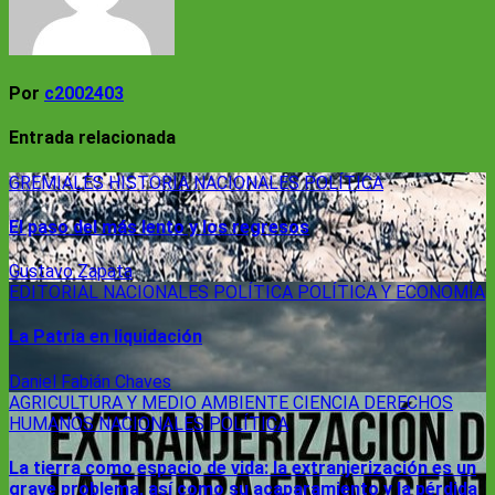
Por
c2002403
Entrada relacionada
GREMIALES
HISTORIA
NACIONALES
POLÍTICA
El paso del más lento y los regresos
Gustavo Zapata
EDITORIAL
NACIONALES
POLÍTICA
POLÍTICA Y ECONOMÍA
La Patria en liquidación
Daniel Fabián Chaves
AGRICULTURA Y MEDIO AMBIENTE
CIENCIA
DERECHOS
HUMANOS
NACIONALES
POLÍTICA
La tierra como espacio de vida: la extranjerización es un
grave problema, así como su acaparamiento y la pérdida