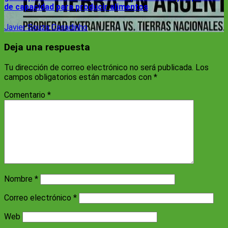
de capacidad para producir alimentos
Javier Souza Casadinho
Deja una respuesta
Tu dirección de correo electrónico no será publicada.
Los
campos obligatorios están marcados con
*
Comentario
*
Nombre
*
Correo electrónico
*
Web