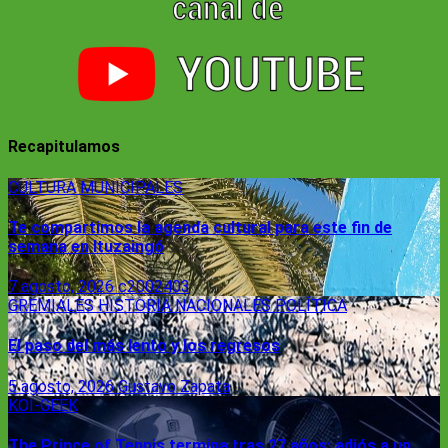
Recapitulamos
CULTURA
MUNICIPALES
Te compartimos la agenda cultural para este fin de
semana en Ituzaingó
7 agosto, 2026
c2002403
GREMIALES
HISTORIA
NACIONALES
POLÍTICA
El paso del más lento y los regresos
5 agosto, 2026
Gustavo Zapata
KOI-GEEK
The Prince of Tennis termina tras 27 años: adiós a un