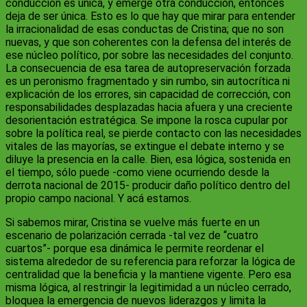
conducción es única, y emerge otra conducción, entonces
deja de ser única. Esto es lo que hay que mirar para entender
la irracionalidad de esas conductas de Cristina; que no son
nuevas, y que son coherentes con la defensa del interés de
ese núcleo político, por sobre las necesidades del conjunto.
La consecuencia de esa tarea de autopreservación forzada
es un peronismo fragmentado y sin rumbo, sin autocrítica ni
explicación de los errores, sin capacidad de corrección, con
responsabilidades desplazadas hacia afuera y una creciente
desorientación estratégica. Se impone la rosca cupular por
sobre la política real, se pierde contacto con las necesidades
vitales de las mayorías, se extingue el debate interno y se
diluye la presencia en la calle. Bien, esa lógica, sostenida en
el tiempo, sólo puede -como viene ocurriendo desde la
derrota nacional de 2015- producir daño político dentro del
propio campo nacional. Y acá estamos.
Si sabemos mirar, Cristina se vuelve más fuerte en un
escenario de polarización cerrada -tal vez de “cuatro
cuartos”- porque esa dinámica le permite reordenar el
sistema alrededor de su referencia para reforzar la lógica de
centralidad que la beneficia y la mantiene vigente. Pero esa
misma lógica, al restringir la legitimidad a un núcleo cerrado,
bloquea la emergencia de nuevos liderazgos y limita la