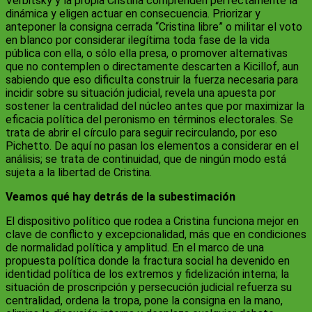
Verbitsky y la propia Cristina comprenden perfectamente la
dinámica y eligen actuar en consecuencia. Priorizar y
anteponer la consigna cerrada “Cristina libre” o militar el voto
en blanco por considerar ilegítima toda fase de la vida
pública con ella, o sólo ella presa, o promover alternativas
que no contemplen o directamente descarten a Kicillof, aun
sabiendo que eso dificulta construir la fuerza necesaria para
incidir sobre su situación judicial, revela una apuesta por
sostener la centralidad del núcleo antes que por maximizar la
eficacia política del peronismo en términos electorales. Se
trata de abrir el círculo para seguir recirculando, por eso
Pichetto. De aquí no pasan los elementos a considerar en el
análisis; se trata de continuidad, que de ningún modo está
sujeta a la libertad de Cristina.
Veamos qué hay detrás de la subestimación
El dispositivo político que rodea a Cristina funciona mejor en
clave de conflicto y excepcionalidad, más que en condiciones
de normalidad política y amplitud. En el marco de una
propuesta política donde la fractura social ha devenido en
identidad política de los extremos y fidelización interna; la
situación de proscripción y persecución judicial refuerza su
centralidad, ordena la tropa, pone la consigna en la mano,