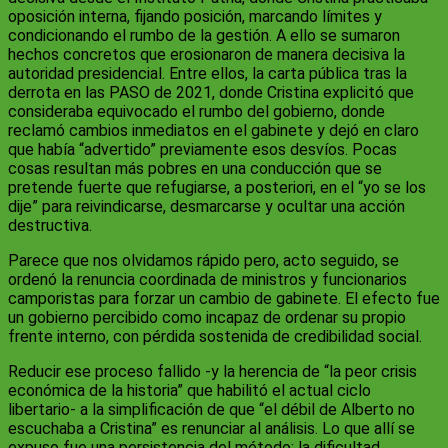
oposición interna, fijando posición, marcando límites y
condicionando el rumbo de la gestión. A ello se sumaron
hechos concretos que erosionaron de manera decisiva la
autoridad presidencial. Entre ellos, la carta pública tras la
derrota en las PASO de 2021, donde Cristina explicitó que
consideraba equivocado el rumbo del gobierno, donde
reclamó cambios inmediatos en el gabinete y dejó en claro
que había “advertido” previamente esos desvíos. Pocas
cosas resultan más pobres en una conducción que se
pretende fuerte que refugiarse, a posteriori, en el “yo se los
dije” para reivindicarse, desmarcarse y ocultar una acción
destructiva.
Parece que nos olvidamos rápido pero, acto seguido, se
ordenó la renuncia coordinada de ministros y funcionarios
camporistas para forzar un cambio de gabinete. El efecto fue
un gobierno percibido como incapaz de ordenar su propio
frente interno, con pérdida sostenida de credibilidad social.
Reducir ese proceso fallido -y la herencia de “la peor crisis
económica de la historia” que habilitó el actual ciclo
libertario- a la simplificación de que “el débil de Alberto no
escuchaba a Cristina” es renunciar al análisis. Lo que allí se
expuso fue una persistencia del método; la dificultad