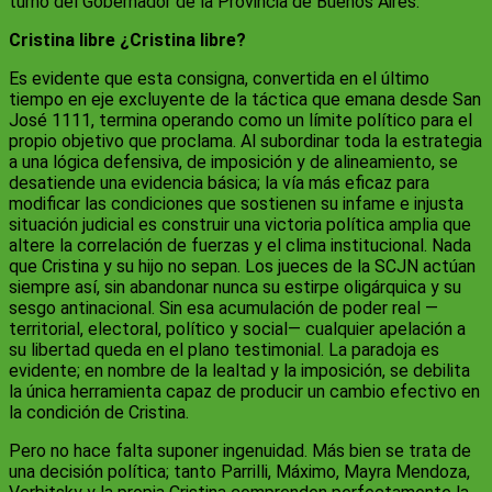
turno del Gobernador de la Provincia de Buenos Aires.
Cristina libre ¿Cristina libre?
Es evidente que esta consigna, convertida en el último
tiempo en eje excluyente de la táctica que emana desde San
José 1111, termina operando como un límite político para el
propio objetivo que proclama. Al subordinar toda la estrategia
a una lógica defensiva, de imposición y de alineamiento, se
desatiende una evidencia básica; la vía más eficaz para
modificar las condiciones que sostienen su infame e injusta
situación judicial es construir una victoria política amplia que
altere la correlación de fuerzas y el clima institucional. Nada
que Cristina y su hijo no sepan. Los jueces de la SCJN actúan
siempre así, sin abandonar nunca su estirpe oligárquica y su
sesgo antinacional. Sin esa acumulación de poder real —
territorial, electoral, político y social— cualquier apelación a
su libertad queda en el plano testimonial. La paradoja es
evidente; en nombre de la lealtad y la imposición, se debilita
la única herramienta capaz de producir un cambio efectivo en
la condición de Cristina.
Pero no hace falta suponer ingenuidad. Más bien se trata de
una decisión política; tanto Parrilli, Máximo, Mayra Mendoza,