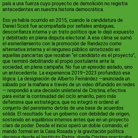
país a una fuerza cuyo proyecto de demolición no registra
antecedentes en nuestra historia democrática.
Eso ya había ocurrido en 2015, cuando la candidatura de
Daniel Scioli fue acompañada por señales ambiguas,
desconfianza interna y un trato político que lo dejó expuesto
y debilitado en plena disputa electoral. A ese clima se sumó
el esmerilamiento con la promoción de Randazzo como
alternativa interna y el ninguneo público sintetizado en
aquellas pancartas que rezaban “el candidato es el proyecto”,
que terminó debilitando al propio postulante ante la
sociedad, en plena campaña. No fue un episodio aislado, sino
un antecedente. La experiencia 2019–2023 profundizó esa
lógica. La designación de Alberto Fernández —anunciada un
sábado por la mañana a través de un video difundido en redes
— respondió a una decisión unilateral de Cristina; efectiva
para evitar la continuidad del ciclo amarillo, pero más
defensiva que estratégica, que no integró ni ordenó al
conjunto del peronismo detrás de una base de acuerdos
sólida. El resultado fue un gobierno con debilidad de origen,
sostenido en equilibrios internos antes que en un proyecto
claro de poder. Desde el inicio operó un doble comando; el
mando formal en la Casa Rosada y la gravitación política
decisiva desde el Instituto Patria, donde Cristina practicaba