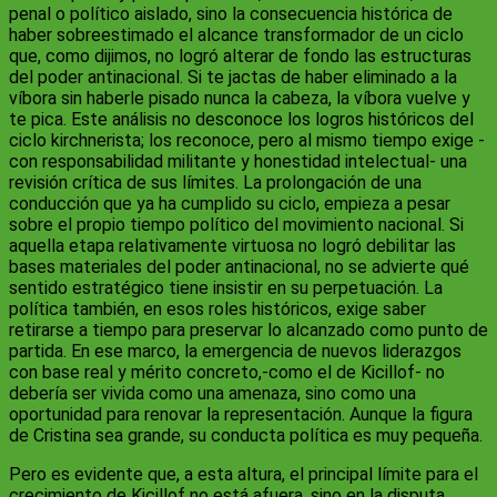
penal o político aislado, sino la consecuencia histórica de
haber sobreestimado el alcance transformador de un ciclo
que, como dijimos, no logró alterar de fondo las estructuras
del poder antinacional. Si te jactas de haber eliminado a la
víbora sin haberle pisado nunca la cabeza, la víbora vuelve y
te pica. Este análisis no desconoce los logros históricos del
ciclo kirchnerista; los reconoce, pero al mismo tiempo exige -
con responsabilidad militante y honestidad intelectual- una
revisión crítica de sus límites. La prolongación de una
conducción que ya ha cumplido su ciclo, empieza a pesar
sobre el propio tiempo político del movimiento nacional. Si
aquella etapa relativamente virtuosa no logró debilitar las
bases materiales del poder antinacional, no se advierte qué
sentido estratégico tiene insistir en su perpetuación. La
política también, en esos roles históricos, exige saber
retirarse a tiempo para preservar lo alcanzado como punto de
partida. En ese marco, la emergencia de nuevos liderazgos
con base real y mérito concreto,-como el de Kicillof- no
debería ser vivida como una amenaza, sino como una
oportunidad para renovar la representación. Aunque la figura
de Cristina sea grande, su conducta política es muy pequeña.
Pero es evidente que, a esta altura, el principal límite para el
crecimiento de Kicillof no está afuera, sino en la disputa