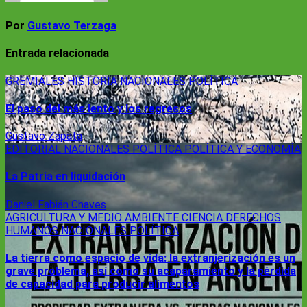
Por
Gustavo Terzaga
Entrada relacionada
GREMIALES
HISTORIA
NACIONALES
POLÍTICA
El paso del más lento y los regresos
Gustavo Zapata
EDITORIAL
NACIONALES
POLÍTICA
POLÍTICA Y ECONOMÍA
La Patria en liquidación
Daniel Fabián Chaves
AGRICULTURA Y MEDIO AMBIENTE
CIENCIA
DERECHOS
HUMANOS
NACIONALES
POLÍTICA
La tierra como espacio de vida: la extranjerización es un
grave problema, así como su acaparamiento y la pérdida
de capacidad para producir alimentos