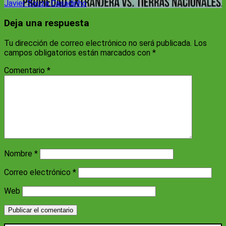
Javier Souza Casadinho
Deja una respuesta
Tu dirección de correo electrónico no será publicada.
Los
campos obligatorios están marcados con
*
Comentario
*
Nombre
*
Correo electrónico
*
Web