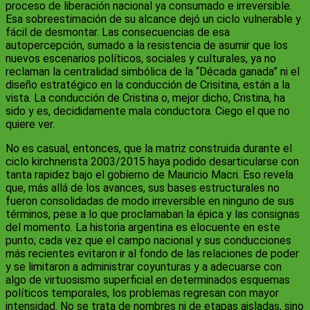
proceso de liberación nacional ya consumado e irreversible.
Esa sobreestimación de su alcance dejó un ciclo vulnerable y
fácil de desmontar. Las consecuencias de esa
autopercepción, sumado a la resistencia de asumir que los
nuevos escenarios políticos, sociales y culturales, ya no
reclaman la centralidad simbólica de la “Década ganada” ni el
diseño estratégico en la conducción de Crisitina, están a la
vista. La conducción de Cristina o, mejor dicho, Cristina, ha
sido y es, decididamente mala conductora. Ciego el que no
quiere ver.
No es casual, entonces, que la matriz construida durante el
ciclo kirchnerista 2003/2015 haya podido desarticularse con
tanta rapidez bajo el gobierno de Mauricio Macri. Eso revela
que, más allá de los avances, sus bases estructurales no
fueron consolidadas de modo irreversible en ninguno de sus
términos, pese a lo que proclamaban la épica y las consignas
del momento. La historia argentina es elocuente en este
punto; cada vez que el campo nacional y sus conducciones
más recientes evitaron ir al fondo de las relaciones de poder
y se limitaron a administrar coyunturas y a adecuarse con
algo de virtuosismo superficial en determinados esquemas
políticos temporales, los problemas regresan con mayor
intensidad. No se trata de nombres ni de etapas aisladas, sino