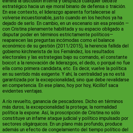
elimina la discusión interna y desplaza cualquier debate
estratégico hacia un eje moral binario de defensa o traición.
En ese contexto, el liderazgo aparenta fortalecerse al
volverse incuestionable, justo cuando en los hechos ya ha
dejado de serlo. En cambio, en un escenario sin esa presión —
con Cristina plenamente habilitada y su espacio obligado a
disputar poder en términos estrictamente políticos—
reaparecen las preguntas incómodas como el balance
económico de su gestión (2011/2015), la herencia fallida del
gobierno kirchnerista de los Fernández, los resultados
electorales y las estrategias bajo su comando, el constante
boicot a la renovación de liderazgos, el dedo, o porqué no fue
ella como primera candidata, etc. Es decir, vuelve la política
en su sentido más exigente. Y ahí, la centralidad ya no está
garantizada por la excepcionalidad, sino que debe revalidarse
en competencia. En ese plano, hoy por hoy, Kicillof saca
evidentes ventajas.
A río revuelto, ganancia de pescadores. Dicho en términos
más duros; la excepcionalidad la protege; la normalidad
política la expone. Así, la proscripción de Cristina no sólo
constituye un infame ataque judicial y político impulsado por
sectores oligárquicos. En un plano más profundo, produce
además un efecto de congelamiento del tiempo político del