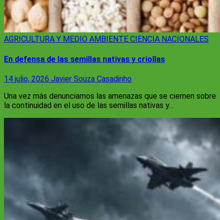
AGRICULTURA Y MEDIO AMBIENTE
CIENCIA
NACIONALES
En defensa de las semillas nativas y criollas
14 julio, 2026
Javier Souza Casadinho
Una vez más denunciamos las amenazas que se ciernen sobre
la continuidad en el uso de las semillas nativas y…