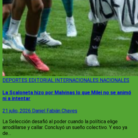
DEPORTES
EDITORIAL
INTERNACIONALES
NACIONALES
La Scaloneta hizo por Malvinas lo que Milei no se animó
ni a intentar
21 julio, 2026
Daniel Fabián Chaves
La Selección desafió al poder cuando la política elige
arrodillarse y callar. Concluyó un sueño colectivo. Y eso ya
de…