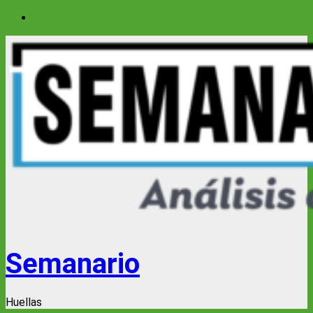
Saltar
al
contenido
Semanario
Huellas