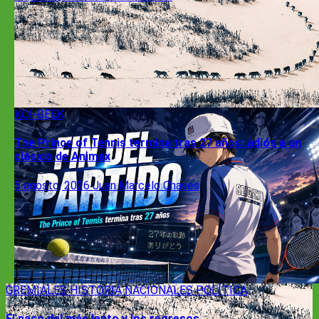
KOI-GEEK
The Prince of Tennis termina tras 27 años: adiós a un
clásico de Animax
5 agosto, 2026
Juan Marcelo Chaves
GREMIALES
HISTORIA
NACIONALES
POLÍTICA
El paso del más lento y los regresos