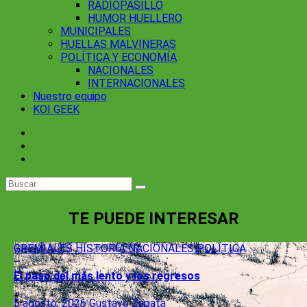
RADIOPASILLO
HUMOR HUELLERO
MUNICIPALES
HUELLAS MALVINERAS
POLÍTICA Y ECONOMÍA
NACIONALES
INTERNACIONALES
Nuestro equipo
KOI GEEK
TE PUEDE INTERESAR
GREMIALES
HISTORIA
NACIONALES
POLÍTICA
El paso del más lento y los regresos
5 agosto, 2026
Gustavo Zapata