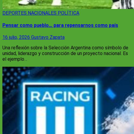
DEPORTES
NACIONALES
POLÍTICA
Pensar como pueblo… para repensarnos como país
16 julio, 2026
Gustavo Zapata
Una reflexión sobre la Selección Argentina como símbolo de
unidad, liderazgo y construcción de un proyecto nacional. Es
el ejemplo…