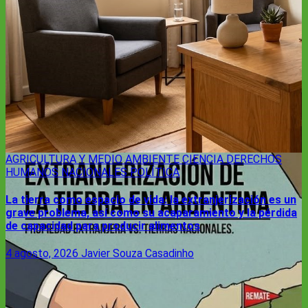
AGRICULTURA Y MEDIO AMBIENTE
CIENCIA
DERECHOS
HUMANOS
NACIONALES
POLÍTICA
La tierra como espacio de vida: la extranjerización es un
grave problema, así como su acaparamiento y la pérdida
de capacidad para producir alimentos
4 agosto, 2026
Javier Souza Casadinho