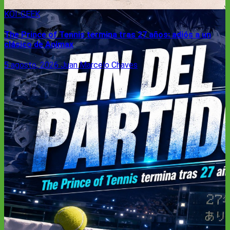
KOI-GEEK
The Prince of Tennis termina tras 27 años: adiós a un
clásico de Animax
5 agosto, 2026
Juan Marcelo Chaves