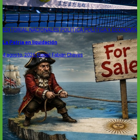
EDITORIAL
NACIONALES
POLÍTICA
POLÍTICA Y ECONOMÍA
La Patria en liquidación
4 agosto, 2026
Daniel Fabián Chaves