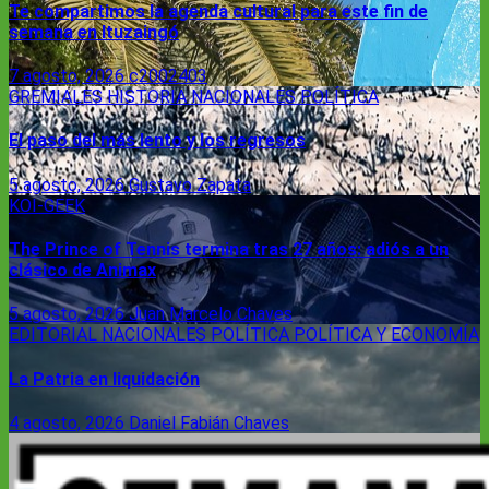
Te compartimos la agenda cultural para este fin de
semana en Ituzaingó
7 agosto, 2026
c2002403
GREMIALES
HISTORIA
NACIONALES
POLÍTICA
El paso del más lento y los regresos
5 agosto, 2026
Gustavo Zapata
KOI-GEEK
The Prince of Tennis termina tras 27 años: adiós a un
clásico de Animax
5 agosto, 2026
Juan Marcelo Chaves
EDITORIAL
NACIONALES
POLÍTICA
POLÍTICA Y ECONOMÍA
La Patria en liquidación
4 agosto, 2026
Daniel Fabián Chaves