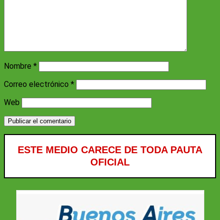
Nombre
*
Correo electrónico
*
Web
ESTE MEDIO CARECE DE TODA PAUTA
OFICIAL