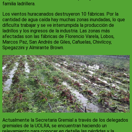
familia ladrillera.
Los vientos huracanados destruyeron 10 fábricas. Por la
cantidad de agua caída hay muchas zonas inundadas, lo que
dificulta trabajar y se ve interrumpida la producción de
ladrillos y los ingresos de la industria. Las zonas más
afectadas son las fábricas de Florencio Varela, Lobos,
Marcos Paz, San Andrés de Giles, Cañuelas, Chivilcoy,
Spegazzini y Almirante Brown.
Actualmente la Secretaria Gremial a través de los delegados
gremiales de la UOLRA, se encuentran haciendo un
relevamiento para conocer en detalle las pérdidas y la