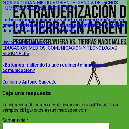
AGRICULTURA Y MEDIO AMBIENTE
CIENCIA
DERECHOS
HUMANOS
NACIONALES
POLÍTICA
La tierra como espacio de vida: la extranjerización es un
grave problema, así como su acaparamiento y la pérdida
de capacidad para producir alimentos
Javier Souza Casadinho
EDUCACION
MEDIOS, COMUNICACION Y TECNOLOGIAS
REGIONALES
¿Estamos midiendo lo que realmente importa en
comunicación?
Guillermo Antonio Saucedo
Deja una respuesta
Tu dirección de correo electrónico no será publicada.
Los
campos obligatorios están marcados con
*
Comentario
*