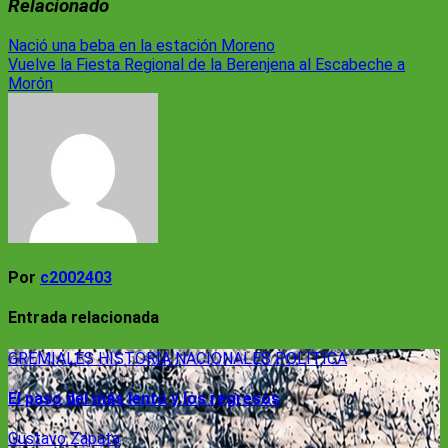
Relacionado
Navegación
Nació una beba en la estación Moreno
Vuelve la Fiesta Regional de la Berenjena al Escabeche a
de
Morón
entradas
Por
c2002403
Entrada relacionada
GREMIALES
HISTORIA
NACIONALES
POLÍTICA
El paso del más lento y los regresos
Gustavo Zapata