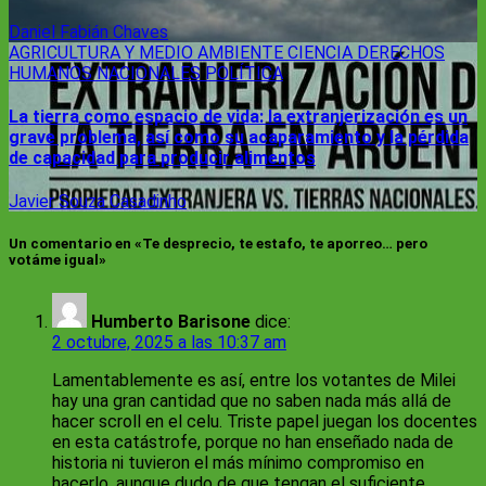
Daniel Fabián Chaves
AGRICULTURA Y MEDIO AMBIENTE
CIENCIA
DERECHOS
HUMANOS
NACIONALES
POLÍTICA
La tierra como espacio de vida: la extranjerización es un
grave problema, así como su acaparamiento y la pérdida
de capacidad para producir alimentos
Javier Souza Casadinho
Un comentario en «Te desprecio, te estafo, te aporreo… pero
votáme igual»
Humberto Barisone
dice:
2 octubre, 2025 a las 10:37 am
Lamentablemente es así, entre los votantes de Milei
hay una gran cantidad que no saben nada más allá de
hacer scroll en el celu. Triste papel juegan los docentes
en esta catástrofe, porque no han enseñado nada de
historia ni tuvieron el más mínimo compromiso en
hacerlo, aunque dudo de que tengan el suficiente