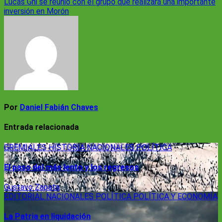
Lucas Ghi se reunió con el grupo que realizará una importante
de
inversión en Morón
entradas
Por
Daniel Fabián Chaves
Entrada relacionada
GREMIALES
HISTORIA
NACIONALES
POLÍTICA
El paso del más lento y los regresos
Gustavo Zapata
EDITORIAL
NACIONALES
POLÍTICA
POLÍTICA Y ECONOMÍA
La Patria en liquidación