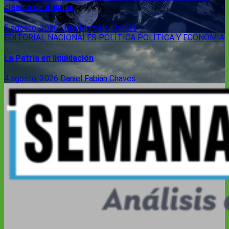
clásico de Animax
5 agosto, 2026
Juan Marcelo Chaves
EDITORIAL
NACIONALES
POLÍTICA
POLÍTICA Y ECONOMÍA
La Patria en liquidación
4 agosto, 2026
Daniel Fabián Chaves