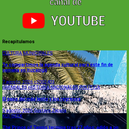
Recapitulamos
CULTURA
MUNICIPALES
Te compartimos la agenda cultural para este fin de
semana en Ituzaingó
7 agosto, 2026
c2002403
GREMIALES
HISTORIA
NACIONALES
POLÍTICA
El paso del más lento y los regresos
5 agosto, 2026
Gustavo Zapata
KOI-GEEK
The Prince of Tennis termina tras 27 años: adiós a un