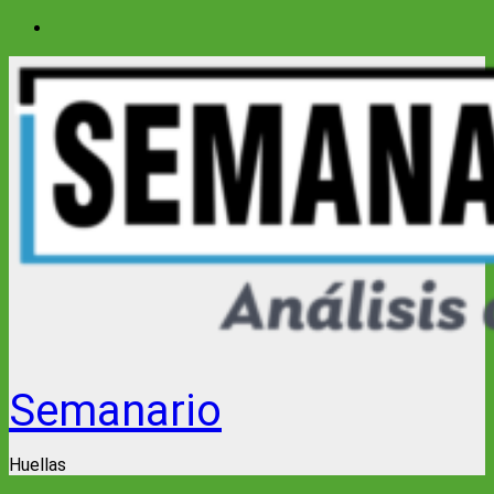
Saltar
al
contenido
Semanario
Huellas