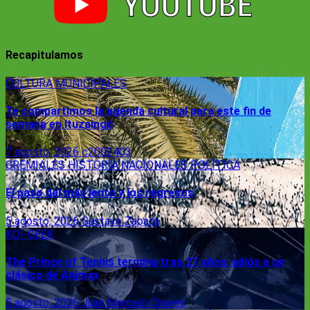
Recapitulamos
CULTURA
MUNICIPALES
Te compartimos la agenda cultural para este fin de
semana en Ituzaingó
7 agosto, 2026
c2002403
GREMIALES
HISTORIA
NACIONALES
POLÍTICA
El paso del más lento y los regresos
5 agosto, 2026
Gustavo Zapata
KOI-GEEK
The Prince of Tennis termina tras 27 años: adiós a un
clásico de Animax
5 agosto, 2026
Juan Marcelo Chaves