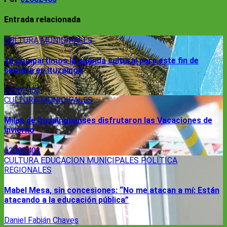
Entrada relacionada
CULTURA
MUNICIPALES
Te compartimos la agenda cultural para este fin de
semana en Ituzaingó
c2002403
CULTURA
MUNICIPALES
Miles de ituzainguenses disfrutaron las Vacaciones de
Invierno
c2002403
CULTURA
EDUCACION
MUNICIPALES
POLÍTICA
REGIONALES
Mabel Mesa, sin concesiones: “No me atacan a mí: Están
atacando a la educación pública”
Daniel Fabián Chaves