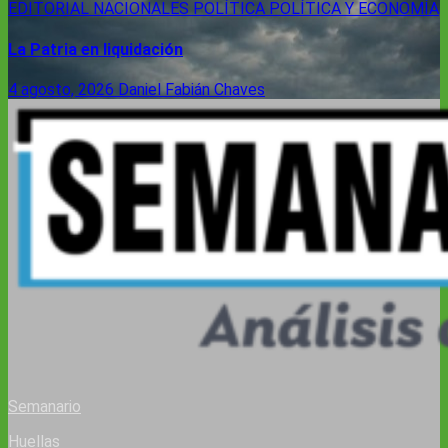
EDITORIAL
NACIONALES
POLÍTICA
POLÍTICA Y ECONOMÍA
La Patria en liquidación
4 agosto, 2026
Daniel Fabián Chaves
Semanario
Huellas