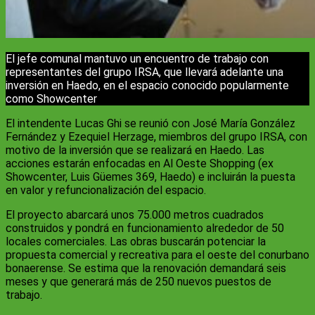
El jefe comunal mantuvo un encuentro de trabajo con
representantes del grupo IRSA, que llevará adelante una
inversión en Haedo, en el espacio conocido popularmente
como Showcenter
El intendente Lucas Ghi se reunió con José María González
Fernández y Ezequiel Herzage, miembros del grupo IRSA, con
motivo de la inversión que se realizará en Haedo. Las
acciones estarán enfocadas en Al Oeste Shopping (ex
Showcenter, Luis Güemes 369, Haedo) e incluirán la puesta
en valor y refuncionalización del espacio.
El proyecto abarcará unos 75.000 metros cuadrados
construidos y pondrá en funcionamiento alrededor de 50
locales comerciales. Las obras buscarán potenciar la
propuesta comercial y recreativa para el oeste del conurbano
bonaerense. Se estima que la renovación demandará seis
meses y que generará más de 250 nuevos puestos de
trabajo.