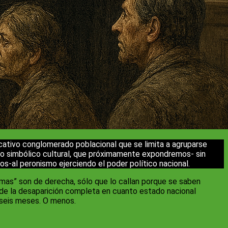
cativo conglomerado poblacional que se limita a agruparse
 lo simbólico cultural, que próximamente expondremos- sin
s-al peronismo ejerciendo el poder político nacional.
emas” son de derecha, sólo que lo callan porque se saben
de la desaparición completa en cuanto estado nacional
 seis meses. O menos.