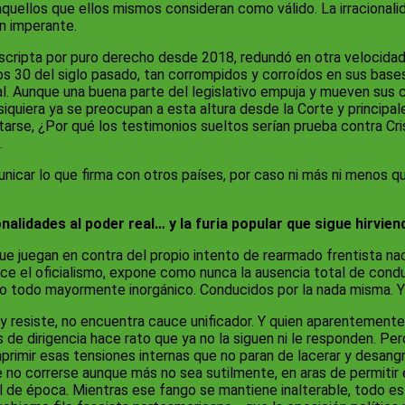
aquellos que ellos mismos consideran como válido. La irracionali
n imperante.
rescripta por puro derecho desde 2018, redundó en otra velocida
ños 30 del siglo pasado, tan corrompidos y corroídos en sus bases
al. Aunque una buena parte del legislativo empuja y mueven sus c
Ni siquiera ya se preocupan a esta altura desde la Corte y princip
arse, ¿Por qué los testimonios sueltos serían prueba contra Cris
.
unicar lo que firma con otros países, por caso ni más ni menos q
lidades al poder real… y la furia popular que sigue hirviend
e juegan en contra del propio intento de rearmado frentista nacio
ce el oficialismo, expone como nunca la ausencia total de condu
o todo mayormente inorgánico. Conducidos por la nada misma. Y 
a y resiste, no encuentra cauce unificador. Y quien aparentemen
s de dirigencia hace rato que ya no la siguen ni le responden. P
mprimir esas tensiones internas que no paran de lacerar y desang
 no correrse aunque más no sea sutilmente, en aras de permitir 
ral de época. Mientras ese fango se mantiene inalterable, todo e