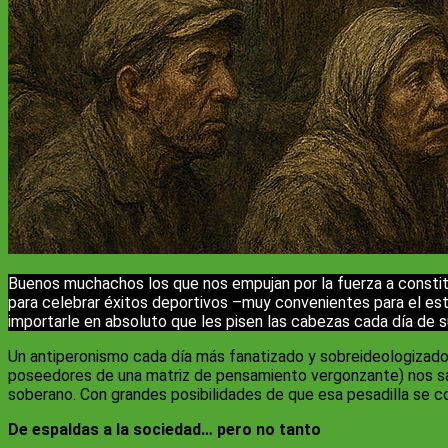
Buenos muchachos los que nos empujan por la fuerza a constitu
para celebrar éxitos deportivos –muy convenientes para el est
importarle en absoluto que les pisen las cabezas cada día de s
Un antiperonismo cada día más fanatizado y sobreideologizado 
poseedores de una matriz de pensamiento vergonzante) nos sal
soberano. Con grandes posibilidades de que esa pesadilla se 
De espaldas a la sociedad… pero no tanto