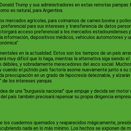
Donald Trump y sus administradores en estas remotas pampas tan
omo es natural, para Argentina.
 los mercados agrícolas, para colmarnos de carnes bovina y poll
l preferencial para sus intereses y transferencia de datos person
 otorgará acceso preferencial a los mercados estadounidenses pa
a información, dispositivos médicos, vehículos automotores y u
conómica”.
entales en la actualidad: Estos son los tiempos de un país arras
será muy difícil que lo haga, mientras la alternativa siga siendo 
 débiles, y sobradamente merecedores del asco social. Muchos 
” y cuando el pútrido país factoría asome nuevamente junto a su
da preocupación en un grado de hipocresía deleznable, y alzarán
 de los intereses yanquis.
a de una “burguesía nacional” que empuje y decida ser motor de 
, del país también precisará repensar su propia dirigencia empre
 de los cuadernos quemados y reaparecidos mágicamente, presió
scubriendo nada en lo más mínimo. Los hechos se exponen de ma