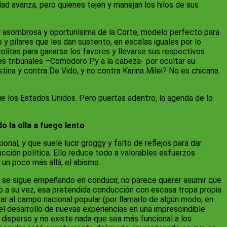
dad avanza, pero quienes tejen y manejan los hilos de sus
d asombrosa y oportunísima de la Corte, modelo perfecto para
 y pilares que les dan sustento, en escalas iguales por lo
olitas para ganarse los favores y llevarse sus respectivos
ales tribunales –Comodoro Py a la cabeza- por ocultar su
tina y contra De Vido, y no contra Karina Milei? No es chicana.
ue los Estados Unidos. Pero puertas adentro, la agenda de lo
o la olla a fuego lento
nal, y que suele lucir groggy y falto de reflejos para dar
cción política. Ello reduce todo a valorables esfuerzos
un poco más allá, el abismo.
te se sigue empeñando en conducir, no parece querer asumir que
ero a su vez, esa pretendida conducción con escasa tropa propia
rar al campo nacional popular (por llamarlo de algún modo, en
el desarrollo de nuevas experiencias en una imprescindible
s disperso y no existe nada que sea más funcional a los