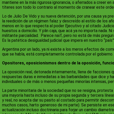
mantiene en la más rigurosa ignorancia, o aferrados a creer en 
títeres son todo lo contrario al momento de cranear este orde
Lo de Julio De Vido y su nueva detención, por una causa ya p
la reedición de un régimen falaz y descreído al estilo de los a
menos en lo que respecta al poder Ejecutivo y al citado Judici
huesitos a domicilio. Y plin caja, que acá ya no importa nada. 
militante parcialidad. Parece naïf, pero no está de más pregunt
Es la patética desigualdad judicial que impera en nuestro “país”
Argentina por un lado, ya ni existe a los meros efectos de com
que se habla, está completamente controlada por el gobierno.
Opositores, oposicionismos dentro de la oposición, funciona
La oposición real, detonada internamente, llena de facciones qu
respuestas duras e inmediatas a las barbaridades que dice y ha
individuales o de más o menos pequeñas minorías intensas, per
La parte minoritaria de la sociedad que no se resigna, protest
una mayoría hasta incluso de su propia segunda y tercera línea
y real, no acepta dar su pasito al costado para permitir desco
muchos casos, harto generoso de mi parte). Se persiste en ese
actualización incluso doctrinaria para forjar un cambio diamet