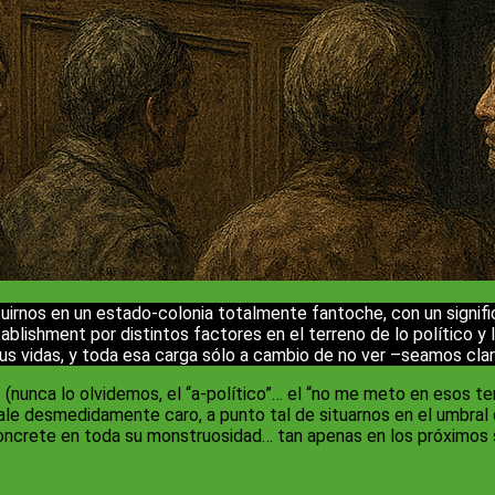
irnos en un estado-colonia totalmente fantoche, con un signifi
ablishment por distintos factores en el terreno de lo político y
us vidas, y toda esa carga sólo a cambio de no ver –seamos claro
(nunca lo olvidemos, el “a-político”… el “no me meto en esos t
e desmedidamente caro, a punto tal de situarnos en el umbral 
concrete en toda su monstruosidad… tan apenas en los próximos