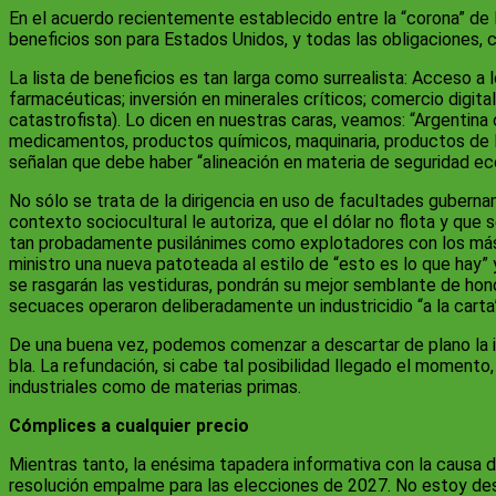
En el acuerdo recientemente establecido entre la “corona” de 
beneficios son para Estados Unidos, y todas las obligaciones, c
La lista de beneficios es tan larga como surrealista: Acceso a
farmacéuticas; inversión en minerales críticos; comercio digita
catastrofista). Lo dicen en nuestras caras, veamos: “Argentina
medicamentos, productos químicos, maquinaria, productos de l
señalan que debe haber “alineación en materia de seguridad e
No sólo se trata de la dirigencia en uso de facultades gubernam
contexto sociocultural le autoriza, que el dólar no flota y que 
tan probadamente pusilánimes como explotadores con los más
ministro una nueva patoteada al estilo de “esto es lo que hay
se rasgarán las vestiduras, pondrán su mejor semblante de hon
secuaces operaron deliberadamente un industricidio “a la carta”
De una buena vez, podemos comenzar a descartar de plano la ide
bla. La refundación, si cabe tal posibilidad llegado el momento
industriales como de materias primas.
Cómplices a cualquier precio
Mientras tanto, la enésima tapadera informativa con la causa
resolución empalme para las elecciones de 2027. No estoy de