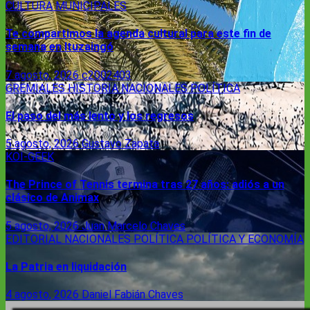
CULTURA
MUNICIPALES
Te compartimos la agenda cultural para este fin de
semana en Ituzaingó
7 agosto, 2026
c2002403
GREMIALES
HISTORIA
NACIONALES
POLÍTICA
El paso del más lento y los regresos
5 agosto, 2026
Gustavo Zapata
KOI-GEEK
The Prince of Tennis termina tras 27 años: adiós a un
clásico de Animax
5 agosto, 2026
Juan Marcelo Chaves
EDITORIAL
NACIONALES
POLÍTICA
POLÍTICA Y ECONOMÍA
La Patria en liquidación
4 agosto, 2026
Daniel Fabián Chaves