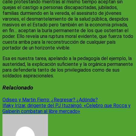
calle protestando mientras al mismo tiempo aceptan sin
quejas el castigo a personas discapacitadas, jubilados,
familias durmiendo en la vereda, el asesinato de jóvenes
varones, el desmantelamiento de la salud pública, despidos
masivos en el Estado pero también en la economía privada,
en fin… aceptan la burla permanente de los que ostentan el
poder. Ello revela una ruptura moral evidente, que fuerza todo
cuesta arriba para la reconstrucción de cualquier país
portador de un horizonte vivible.
Esa es nuestra tarea, apelando a la pedagogía del ejemplo, la
austeridad, la explicación suficiente y la orgánica permanente
para defenderla tanto de los privilegiados como de sus
soldados aspiracionales.
Relacionado
Navegación
Odiseo y Martin Fierro: ¿Regresar? ¿Adónde?
Iñaky Irízar, dirigente del PJ Ituzaingó: «Celebro que Rocca y
de
Galperín combatan al libre mercado»
entradas