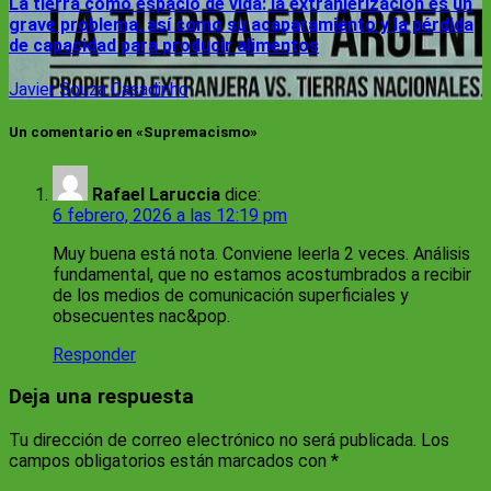
La tierra como espacio de vida: la extranjerización es un
grave problema, así como su acaparamiento y la pérdida
de capacidad para producir alimentos
Javier Souza Casadinho
Un comentario en «Supremacismo»
Rafael Laruccia
dice:
6 febrero, 2026 a las 12:19 pm
Muy buena está nota. Conviene leerla 2 veces. Análisis
fundamental, que no estamos acostumbrados a recibir
de los medios de comunicación superficiales y
obsecuentes nac&pop.
Responder
Deja una respuesta
Tu dirección de correo electrónico no será publicada.
Los
campos obligatorios están marcados con
*