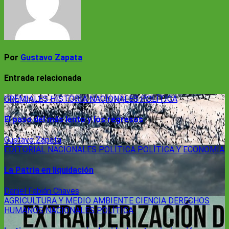
Por
Gustavo Zapata
Entrada relacionada
GREMIALES
HISTORIA
NACIONALES
POLÍTICA
El paso del más lento y los regresos
Gustavo Zapata
EDITORIAL
NACIONALES
POLÍTICA
POLÍTICA Y ECONOMÍA
La Patria en liquidación
Daniel Fabián Chaves
AGRICULTURA Y MEDIO AMBIENTE
CIENCIA
DERECHOS
HUMANOS
NACIONALES
POLÍTICA