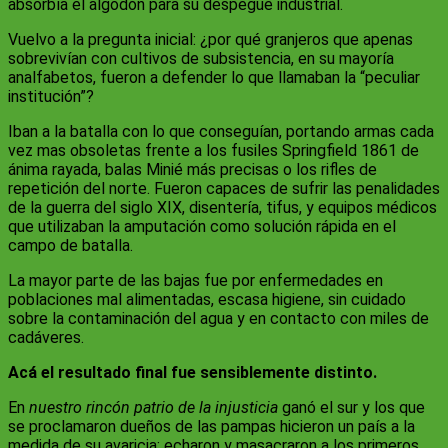
absorbía el algodón para su despegue industrial.
Vuelvo a la pregunta inicial: ¿por qué granjeros que apenas
sobrevivían con cultivos de subsistencia, en su mayoría
analfabetos, fueron a defender lo que llamaban la “peculiar
institución”?
Iban a la batalla con lo que conseguían, portando armas cada
vez mas obsoletas frente a los fusiles Springfield 1861 de
ánima rayada, balas Minié más precisas o los rifles de
repetición del norte. Fueron capaces de sufrir las penalidades
de la guerra del siglo XIX, disentería, tifus, y equipos médicos
que utilizaban la amputación como solución rápida en el
campo de batalla.
La mayor parte de las bajas fue por enfermedades en
poblaciones mal alimentadas, escasa higiene, sin cuidado
sobre la contaminación del agua y en contacto con miles de
cadáveres.
Acá el resultado final fue sensiblemente distinto.
En
nuestro rincón patrio de la injusticia
ganó el sur y los que
se proclamaron dueños de las pampas hicieron un país a la
medida de su avaricia: echaron y masacraron a los primeros