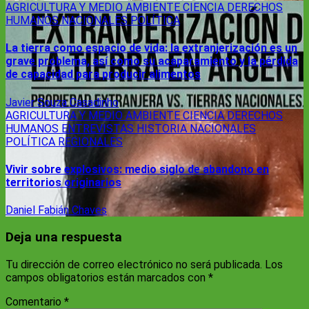
AGRICULTURA Y MEDIO AMBIENTE
CIENCIA
DERECHOS
HUMANOS
NACIONALES
POLÍTICA
La tierra como espacio de vida: la extranjerización es un
grave problema, así como su acaparamiento y la pérdida
de capacidad para producir alimentos
Javier Souza Casadinho
AGRICULTURA Y MEDIO AMBIENTE
CIENCIA
DERECHOS
HUMANOS
ENTREVISTAS
HISTORIA
NACIONALES
POLÍTICA
REGIONALES
Vivir sobre explosivos: medio siglo de abandono en
territorios originarios
Daniel Fabián Chaves
Deja una respuesta
Tu dirección de correo electrónico no será publicada.
Los
campos obligatorios están marcados con
*
Comentario
*