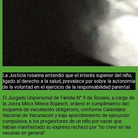
La Justicia rosarina entendió que el interés superior del niño,
ligado al derecho a la salud, prevalece por sobre la autonomía
de la voluntad en el ejercicio de la responsabilidad parental.
El Juzgado Unipersonal de Familia N° 9 de Rosario, a cargo de
la Jueza Milca Mileva Bojanich, ordenó el cumplimiento del
esquema de vacunación obligatorio, conforme Calendario
Nacional de Vacunación y bajo apercibimiento de ejecución
compulsiva, a los progenitores de un niño por nacer que
habían manifestado su expreso rechazo por “no creer en las
vacunas en general”.