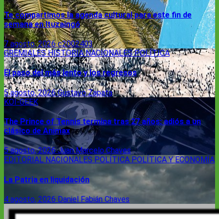
Te compartimos la agenda cultural para este fin de
semana en Ituzaingó
7 agosto, 2026
c2002403
GREMIALES
HISTORIA
NACIONALES
POLÍTICA
El paso del más lento y los regresos
5 agosto, 2026
Gustavo Zapata
KOI-GEEK
The Prince of Tennis termina tras 27 años: adiós a un
clásico de Animax
5 agosto, 2026
Juan Marcelo Chaves
EDITORIAL
NACIONALES
POLÍTICA
POLÍTICA Y ECONOMÍA
La Patria en liquidación
4 agosto, 2026
Daniel Fabián Chaves