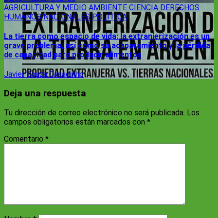
AGRICULTURA Y MEDIO AMBIENTE
CIENCIA
DERECHOS
HUMANOS
NACIONALES
POLÍTICA
La tierra como espacio de vida: la extranjerización es un
grave problema, así como su acaparamiento y la pérdida
de capacidad para producir alimentos
Javier Souza Casadinho
Deja una respuesta
Tu dirección de correo electrónico no será publicada.
Los
campos obligatorios están marcados con
*
Comentario
*