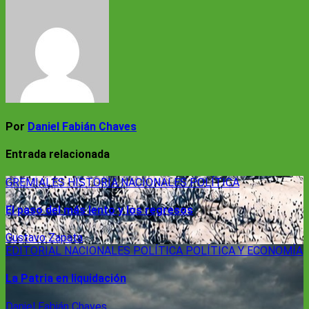
entradas
Por
Daniel Fabián Chaves
Entrada relacionada
GREMIALES
HISTORIA
NACIONALES
POLÍTICA
El paso del más lento y los regresos
Gustavo Zapata
EDITORIAL
NACIONALES
POLÍTICA
POLÍTICA Y ECONOMÍA
La Patria en liquidación
Daniel Fabián Chaves