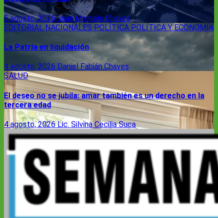
5 agosto, 2026
Juan Marcelo Chaves
EDITORIAL
NACIONALES
POLÍTICA
POLÍTICA Y ECONOMÍA
La Patria en liquidación
4 agosto, 2026
Daniel Fabián Chaves
SALUD
El deseo no se jubila: amar también es un derecho en la
tercera edad
4 agosto, 2026
Lic. Silvina Cecilia Suca