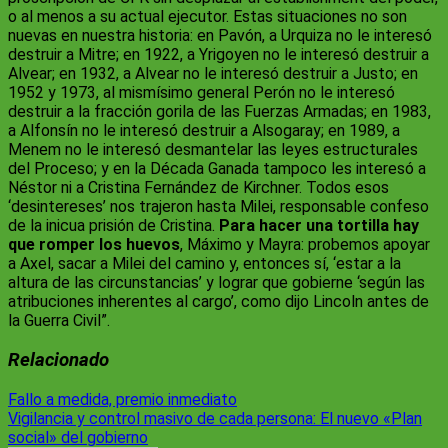
o al menos a su actual ejecutor. Estas situaciones no son
nuevas en nuestra historia: en Pavón, a Urquiza no le interesó
destruir a Mitre; en 1922, a Yrigoyen no le interesó destruir a
Alvear; en 1932, a Alvear no le interesó destruir a Justo; en
1952 y 1973, al mismísimo general Perón no le interesó
destruir a la fracción gorila de las Fuerzas Armadas; en 1983,
a Alfonsín no le interesó destruir a Alsogaray; en 1989, a
Menem no le interesó desmantelar las leyes estructurales
del Proceso; y en la Década Ganada tampoco les interesó a
Néstor ni a Cristina Fernández de Kirchner. Todos esos
‘desintereses’ nos trajeron hasta Milei, responsable confeso
de la inicua prisión de Cristina.
Para hacer una tortilla hay
que romper los huevos
, Máximo y Mayra: probemos apoyar
a Axel, sacar a Milei del camino y, entonces sí, ‘estar a la
altura de las circunstancias’ y lograr que gobierne ‘según las
atribuciones inherentes al cargo’, como dijo Lincoln antes de
la Guerra Civil”.
Relacionado
Navegación
Fallo a medida, premio inmediato
Vigilancia y control masivo de cada persona: El nuevo «Plan
de
social» del gobierno