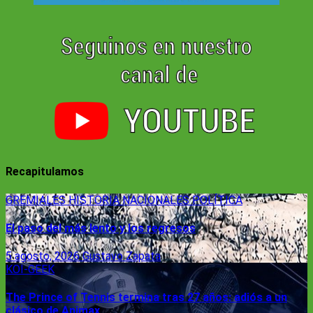
Recapitulamos
GREMIALES
HISTORIA
NACIONALES
POLÍTICA
El paso del más lento y los regresos
5 agosto, 2026
Gustavo Zapata
KOI-GEEK
The Prince of Tennis termina tras 27 años: adiós a un
clásico de Animax