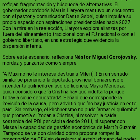
reflejan fragmentación y búsqueda de alternativas. El
gobernador cordobés Martín Llaryora mantuvo un encuentro
con el pastor y comunicador Dante Gebel, quien impulsa su
propio espacio con aspiraciones presidenciales hacia 2027.
Con la mira en la reelección, Llaryora explora alianzas por
fuera del alineamiento tradicional con el PJ nacional o con el
gobierno libertario, en una estrategia que evidencia la
dispersión interna.
Sobre este escenario, reflexiona
Néstor Miguel Gorojovsky
,
mordaz y punzante como siempre:
“A Máximo no le interesa destruir a Milei (…) En un sentido
similar se pronunció la diputada provincial bonaerense e
intendenta quilmeña en uso de licencia, Mayra Mendoza,
quien consideró que ‘a Cristina hay que indultarla porque
todavía sigue secuestrada’. Señaló que corresponde la
‘revisión de la causa’, pero advirtió que ‘no hay justicia en este
país’. Sin embargo, el kirchnerismo no pudo ‘armar el quilombo’
que prometía si ‘tocan a Cristina’, ni resolver la caída
sostenida del PBI per cápita desde 2011, ni superar con
Massa la capacidad de gestión económica de Martín Guzmán.
Tampoco se ve con claridad cómo propone romper la
proscripción de CFK sin desplazar al establishment del poder,