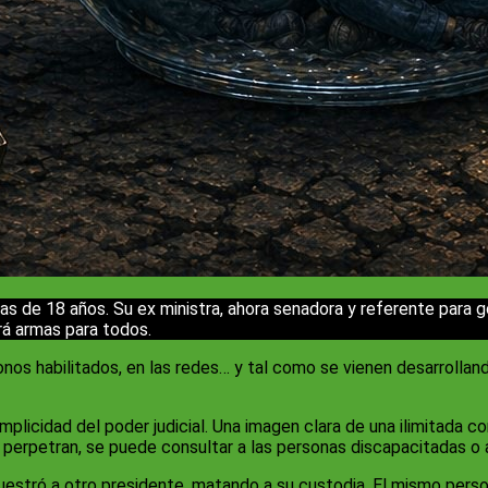
onas de 18 años. Su ex ministra, ahora senadora y referente para 
brá armas para todos.
onos habilitados, en las redes… y tal como se vienen desarrolland
complicidad del poder judicial. Una imagen clara de una ilimitada 
 perpetran, se puede consultar a las personas discapacitadas o 
uestró a otro presidente, matando a su custodia. El mismo person