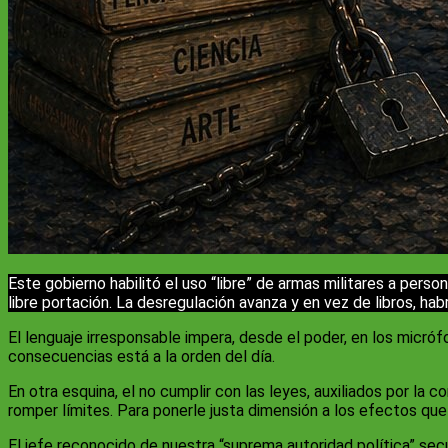
Este gobierno habilitó el uso “libre” de armas militares a pers
libre portación. La desregulación avanza y en vez de libros, ha
El lenguaje irresponsable impera, desde el poder, en los micróf
consecuencias está a la orden del día.
En otra esquina, el no cumplir con las leyes, auxiliados por la 
romper límites. Para ponerle justa dimensión a los efectos que
El jefe reconocido de nuestra “suprema autoridad política” sec