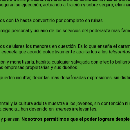
guran su ejecución, actuando a traición y sobre seguro, elimina
con IA hasta convertirlo por completo en ruinas.
 amigo personal y usuario de los servicios del pederasta más fam
os celulares los menores en cuestión. Es lo que enseña el caramel
na escuela que acordó colectivamente apartarlos a los
telefonito
n y monetizarla, habilita cualquier salvajada con efecto brillant
las empresas propietarias y sus dueños.
den insultar, decir las más desaforadas expresiones, sin distin
ntal y la cultura adulta muestra a los jóvenes, sin contención ni
 la ciencia… han devenido en
memes
irrelevantes.
 y piensan.
Nosotros permitimos que el poder lograra despleg