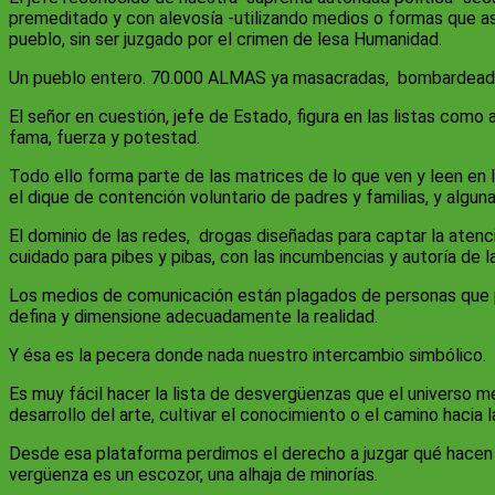
premeditado y con alevosía -utilizando medios o formas que ase
pueblo, sin ser juzgado por el crimen de lesa Humanidad.
Un pueblo entero. 70.000 ALMAS ya masacradas, bombardeados 
El señor en cuestión, jefe de Estado, figura en las listas como
fama, fuerza y potestad.
Todo ello forma parte de las matrices de lo que ven y leen en l
el dique de contención voluntario de padres y familias, y algu
El dominio de las redes, drogas diseñadas para captar la atenció
cuidado para pibes y pibas, con las incumbencias y autoría de 
Los medios de comunicación están plagados de personas que pue
defina y dimensione adecuadamente la realidad.
Y ésa es la pecera donde nada nuestro intercambio simbólico.
Es muy fácil hacer la lista de desvergüenzas que el universo me
desarrollo del arte, cultivar el conocimiento o el camino hacia
Desde esa plataforma perdimos el derecho a juzgar qué hacen
vergüenza es un escozor, una alhaja de minorías.