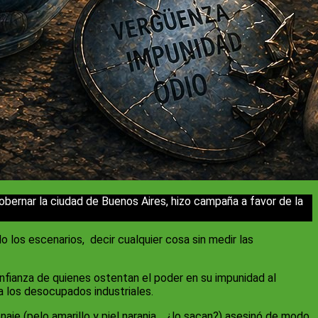
gobernar la ciudad de Buenos Aires, hizo campaña a favor de la
o los escenarios, decir cualquier cosa sin medir las
confianza de quienes ostentan el poder en su impunidad al
a los desocupados industriales.
aje (pelo amarillo y piel naranja… ¿lo sacan?) asesinó de modo