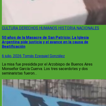
CULTURA
DERECHOS HUMANOS
HISTORIA
NACIONALES
50 años de la Masacre de San Patricio: La Iglesia
Argentina pide justicia y el avance en la causa de
Beatificación
6 julio, 2026
Tomás Ezequiel González
La misa fue presidida por el Arzobispo de Buenos Aires
Monseñor García Cuerva. Los tres sacerdotes y dos
seminaristas fueron…