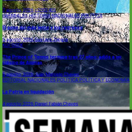
7 agosto, 2026
c2002403
GREMIALES
HISTORIA
NACIONALES
POLÍTICA
El paso del más lento y los regresos
5 agosto, 2026
Gustavo Zapata
KOI-GEEK
The Prince of Tennis termina tras 27 años: adiós a un
clásico de Animax
5 agosto, 2026
Juan Marcelo Chaves
EDITORIAL
NACIONALES
POLÍTICA
POLÍTICA Y ECONOMÍA
La Patria en liquidación
4 agosto, 2026
Daniel Fabián Chaves