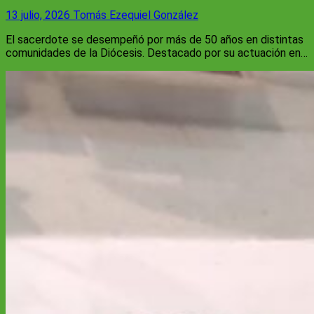
13 julio, 2026
Tomás Ezequiel González
El sacerdote se desempeñó por más de 50 años en distintas
comunidades de la Diócesis. Destacado por su actuación en…