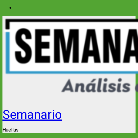
Saltar
al
contenido
Semanario
Huellas