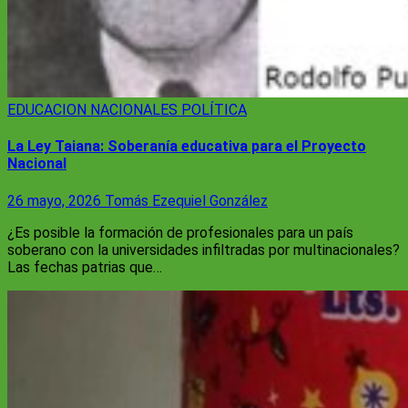
EDUCACION
NACIONALES
POLÍTICA
La Ley Taiana: Soberanía educativa para el Proyecto
Nacional
26 mayo, 2026
Tomás Ezequiel González
¿Es posible la formación de profesionales para un país
soberano con la universidades infiltradas por multinacionales?
Las fechas patrias que…