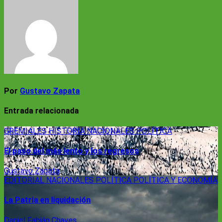
de
entradas
Por
Gustavo Zapata
Entrada relacionada
GREMIALES
HISTORIA
NACIONALES
POLÍTICA
El paso del más lento y los regresos
Gustavo Zapata
EDITORIAL
NACIONALES
POLÍTICA
POLÍTICA Y ECONOMÍA
La Patria en liquidación
Daniel Fabián Chaves