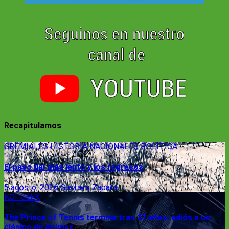
Recapitulamos
GREMIALES
HISTORIA
NACIONALES
POLÍTICA
El paso del más lento y los regresos
5 agosto, 2026
Gustavo Zapata
KOI-GEEK
The Prince of Tennis termina tras 27 años: adiós a un
clásico de Animax