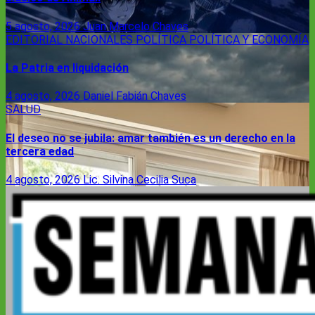
5 agosto, 2026
Juan Marcelo Chaves
EDITORIAL
NACIONALES
POLÍTICA
POLÍTICA Y ECONOMÍA
La Patria en liquidación
4 agosto, 2026
Daniel Fabián Chaves
SALUD
El deseo no se jubila: amar también es un derecho en la
tercera edad
4 agosto, 2026
Lic. Silvina Cecilia Suca