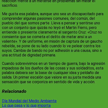
reacción frente a un meterse en problemas sin medir el
sacrificio.
Me gusta esa palabra, aunque uno sea un
discapacitado
para
comprender algunas pasiones comunes, del común, del
pueblo del que somos parte. Lleva a pensar y sentirse uno
con un conjunto que quizás no leyó el Martin Fierro, pero
entiende o presiente claramente al sargento Cruz: «Cruz no
consiente que se cometa el delito de matar ansí a un
valiente». Y de uniforme, en misión de captura de un gaucho
rebelde, se pone de su lado cuando lo ve pelear contra los
suyos. Cambia de bando no por adhesión a una causa, sino a
una actitud de dignidad primaria.
Cuando sobrevivimos en un tiempo de guerra, bajo la agresión
impiadosa de los dueños de las cosas y sus soldaditos, esta
palabra debiera ser la base de cualquier idea y peldaño de
salida. Un primer escalón que valore en su justa medida una
sensación que se corporiza en sentido de vida y acción.
Relacionado
Navegación
Día Mundial del Medio Ambiente
Lo que pasa y lo que importa