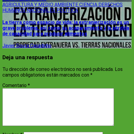
AGRICULTURA Y MEDIO AMBIENTE
CIENCIA
DERECHOS
HUMANOS
NACIONALES
POLÍTICA
La tierra como espacio de vida: la extranjerización es un
grave problema, así como su acaparamiento y la pérdida
de capacidad para producir alimentos
Javier Souza Casadinho
Deja una respuesta
Tu dirección de correo electrónico no será publicada.
Los
campos obligatorios están marcados con
*
Comentario
*