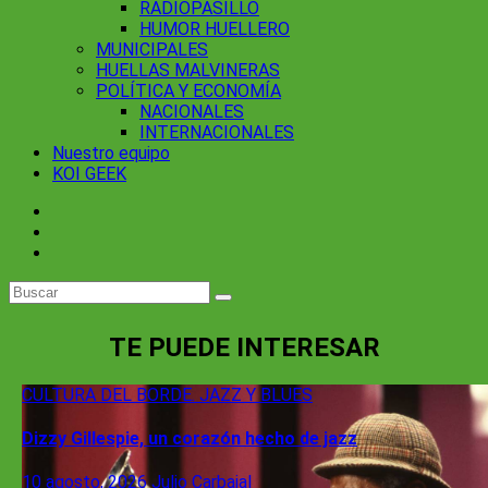
RADIOPASILLO
HUMOR HUELLERO
MUNICIPALES
HUELLAS MALVINERAS
POLÍTICA Y ECONOMÍA
NACIONALES
INTERNACIONALES
Nuestro equipo
KOI GEEK
TE PUEDE INTERESAR
CULTURA
DEL BORDE. JAZZ Y BLUES
Dizzy Gillespie, un corazón hecho de jazz
10 agosto, 2026
Julio Carbajal