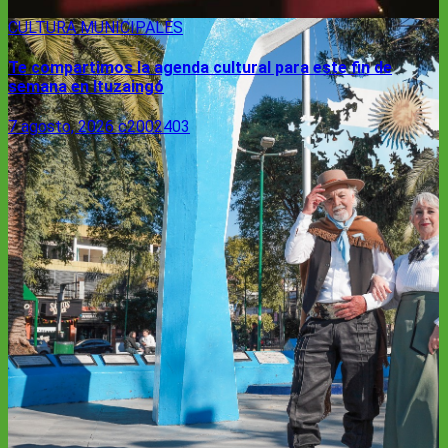
CULTURA
MUNICIPALES
Te compartimos la agenda cultural para este fin de
semana en Ituzaingó
7 agosto, 2026
c2002403