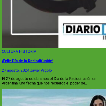
CULTURA
HISTORIA
¡Feliz Día de la Radiodifusión!
27 agosto, 2024
Javier Argolo
El 27 de agosto celebramos el Día de la Radiodifusión en
Argentina, una fecha que nos recuerda el poder de…