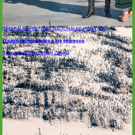
GREMIALES
HISTORIA
NACIONALES
POLÍTICA
El paso del más lento y los regresos
5 agosto, 2026
Gustavo Zapata