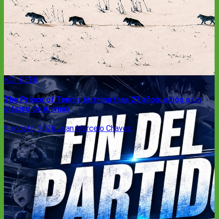
KOI-GEEK
The Prince of Tennis termina tras 27 años: adiós a un
clásico de Animax
5 agosto, 2026
Juan Marcelo Chaves