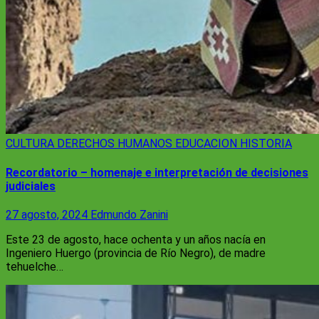
CULTURA
DERECHOS HUMANOS
EDUCACION
HISTORIA
Recordatorio – homenaje e interpretación de decisiones
judiciales
27 agosto, 2024
Edmundo Zanini
Este 23 de agosto, hace ochenta y un años nacía en
Ingeniero Huergo (provincia de Río Negro), de madre
tehuelche…