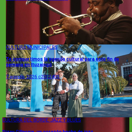
CULTURA
MUNICIPALES
Te compartimos la agenda cultural para este fin de
semana en Ituzaingó
7 agosto, 2026
c2002403
CULTURA
DEL BORDE. JAZZ Y BLUES
Dizzy Gillespie, un corazón hecho de jazz