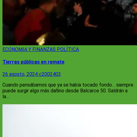
ECONOMIA Y FINANZAS
POLÍTICA
Tierras públicas en remate
26 agosto, 2024
c2002403
Cuando pensábamos que ya se había tocado fondo… siempre
puede surgir algo más dañino desde Balcarce 50. Saldrán a
la…