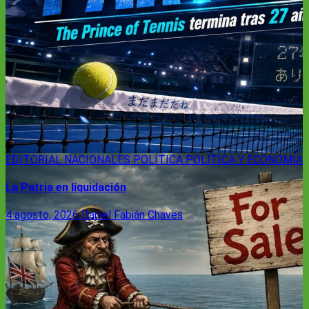
EDITORIAL
NACIONALES
POLÍTICA
POLÍTICA Y ECONOMÍA
La Patria en liquidación
4 agosto, 2026
Daniel Fabián Chaves