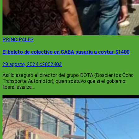
PRINCIPALES
El boleto de colectivo en CABA pasaría a costar $1400
29 agosto, 2024
c2002403
Así lo aseguró el director del grupo DOTA (Doscientos Ocho
Transporte Automotor), quien sostuvo que si el gobierno
liberal avanza…