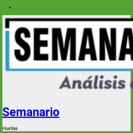
Saltar
al
contenido
Semanario
Huellas