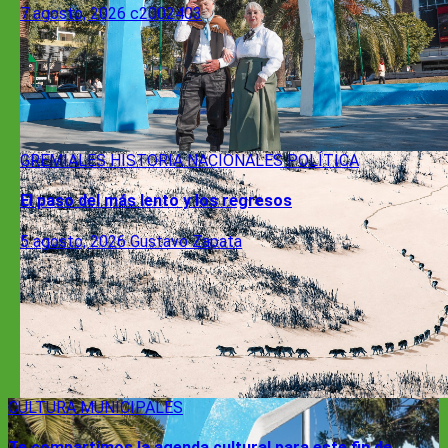
7 agosto, 2026
c2002403
GREMIALES
HISTORIA
NACIONALES
POLÍTICA
El paso del más lento y los regresos
5 agosto, 2026
Gustavo Zapata
CULTURA
MUNICIPALES
Te compartimos la agenda cultural para este fin de