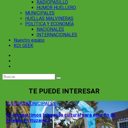
RADIOPASILLO
HUMOR HUELLERO
MUNICIPALES
HUELLAS MALVINERAS
POLÍTICA Y ECONOMÍA
NACIONALES
INTERNACIONALES
Nuestro equipo
KOI GEEK
TE PUEDE INTERESAR
CULTURA
MUNICIPALES
Te compartimos la agenda cultural para este fin de
semana en Ituzaingó