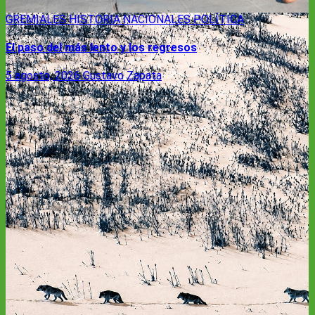
GREMIALES
HISTORIA
NACIONALES
POLÍTICA
El paso del más lento y los regresos
5 agosto, 2026
Gustavo Zapata