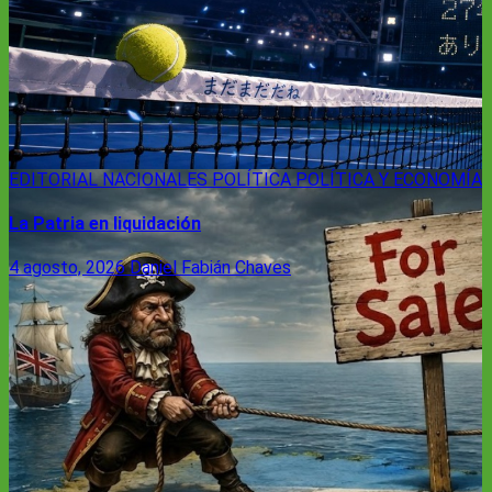
EDITORIAL
NACIONALES
POLÍTICA
POLÍTICA Y ECONOMÍA
La Patria en liquidación
4 agosto, 2026
Daniel Fabián Chaves