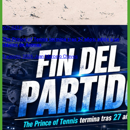
KOI-GEEK
The Prince of Tennis termina tras 27 años: adiós a un
clásico de Animax
5 agosto, 2026
Juan Marcelo Chaves