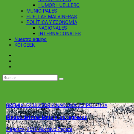
HUMOR HUELLERO
MUNICIPALES
HUELLAS MALVINERAS
POLÍTICA Y ECONOMÍA
NACIONALES
INTERNACIONALES
Nuestro equipo
KOI GEEK
GREMIALES
HISTORIA
NACIONALES
POLÍTICA
El paso del más lento y los regresos
5 agosto, 2026
Gustavo Zapata