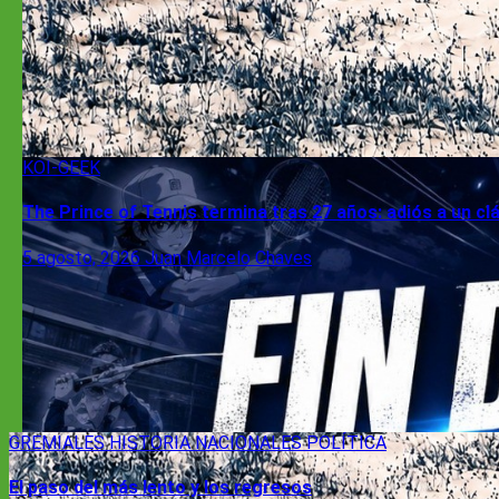
KOI-GEEK
The Prince of Tennis termina tras 27 años: adiós a un cl
5 agosto, 2026
Juan Marcelo Chaves
GREMIALES
HISTORIA
NACIONALES
POLÍTICA
El paso del más lento y los regresos