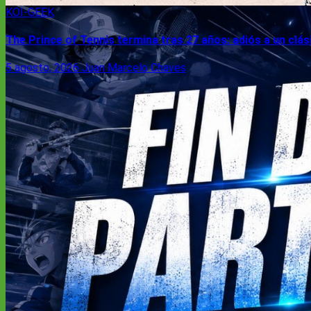
KOI-GEEK
The Prince of Tennis termina tras 27 años: adiós a un clá
5 agosto, 2026
Juan Marcelo Chaves