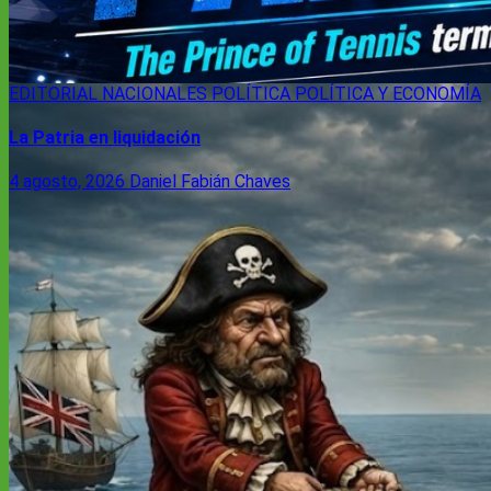
EDITORIAL
NACIONALES
POLÍTICA
POLÍTICA Y ECONOMÍA
La Patria en liquidación
4 agosto, 2026
Daniel Fabián Chaves