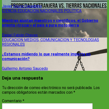
Javier Souza Casadinho
CIENCIA
EDUCACION
NACIONALES
POLÍTICA
Mientras ajustan maestros y científicos, el Gobierno
intenta «trozar» el país a pura motosierra
Daniel Fabián Chaves
EDUCACION
MEDIOS, COMUNICACION Y TECNOLOGIAS
REGIONALES
¿Estamos midiendo lo que realmente importa en
comunicación?
Guillermo Antonio Saucedo
Deja una respuesta
Tu dirección de correo electrónico no será publicada.
Los
campos obligatorios están marcados con
*
Comentario
*