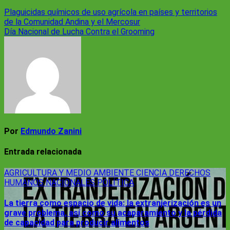
Navegación
Plaguicidas químicos de uso agrícola en países y territorios
de la Comunidad Andina y el Mercosur
de
Día Nacional de Lucha Contra el Grooming
entradas
Por
Edmundo Zanini
Entrada relacionada
AGRICULTURA Y MEDIO AMBIENTE
CIENCIA
DERECHOS
HUMANOS
NACIONALES
POLÍTICA
La tierra como espacio de vida: la extranjerización es un
grave problema, así como su acaparamiento y la pérdida
de capacidad para producir alimentos