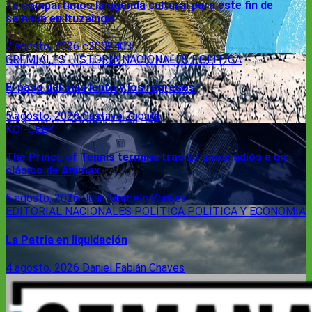
Te compartimos la agenda cultural para este fin de
semana en Ituzaingó
7 agosto, 2026
c2002403
GREMIALES
HISTORIA
NACIONALES
POLÍTICA
El paso del más lento y los regresos
5 agosto, 2026
Gustavo Zapata
KOI-GEEK
The Prince of Tennis termina tras 27 años: adiós a un
clásico de Animax
5 agosto, 2026
Juan Marcelo Chaves
EDITORIAL
NACIONALES
POLÍTICA
POLÍTICA Y ECONOMÍA
La Patria en liquidación
4 agosto, 2026
Daniel Fabián Chaves