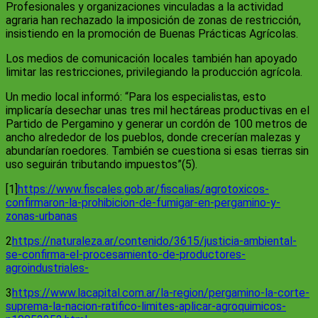
Profesionales y organizaciones vinculadas a la actividad
agraria han rechazado la imposición de zonas de restricción,
insistiendo en la promoción de Buenas Prácticas Agrícolas.
Los medios de comunicación locales también han apoyado
limitar las restricciones, privilegiando la producción agrícola.
Un medio local informó: “Para los especialistas, esto
implicaría desechar unas tres mil hectáreas productivas en el
Partido de Pergamino y generar un cordón de 100 metros de
ancho alrededor de los pueblos, donde crecerían malezas y
abundarían roedores. También se cuestiona si esas tierras sin
uso seguirán tributando impuestos”(5).
[1]
https://www.fiscales.gob.ar/fiscalias/agrotoxicos-
confirmaron-la-prohibicion-de-fumigar-en-pergamino-y-
zonas-urbanas
2
https://naturaleza.ar/contenido/3615/justicia-ambiental-
se-confirma-el-procesamiento-de-productores-
agroindustriales-
3
https://www.lacapital.com.ar/la-region/pergamino-la-corte-
suprema-la-nacion-ratifico-limites-aplicar-agroquimicos-