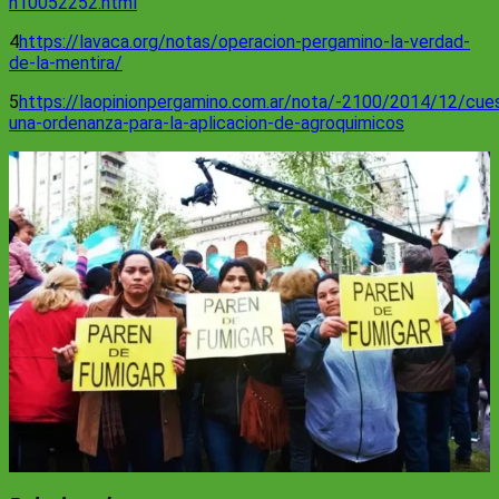
n10052252.html
4
https://lavaca.org/notas/operacion-pergamino-la-verdad-
de-la-mentira/
5
https://laopinionpergamino.com.ar/nota/-2100/2014/12/cue
una-ordenanza-para-la-aplicacion-de-agroquimicos