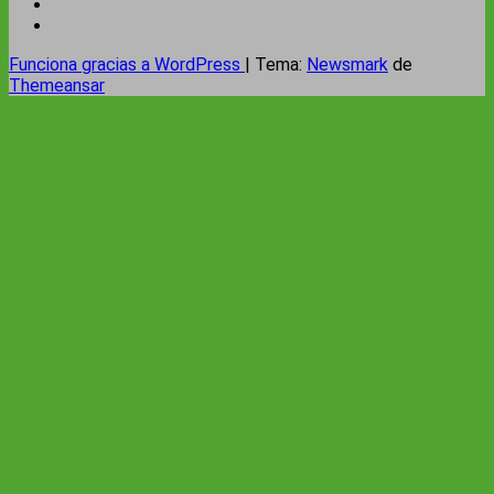
Funciona gracias a WordPress
|
Tema:
Newsmark
de
Themeansar