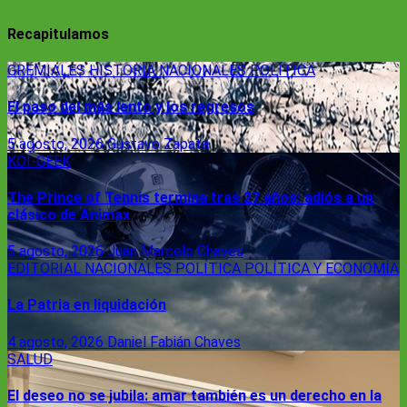
Recapitulamos
GREMIALES
HISTORIA
NACIONALES
POLÍTICA
El paso del más lento y los regresos
5 agosto, 2026
Gustavo Zapata
KOI-GEEK
The Prince of Tennis termina tras 27 años: adiós a un
clásico de Animax
5 agosto, 2026
Juan Marcelo Chaves
EDITORIAL
NACIONALES
POLÍTICA
POLÍTICA Y ECONOMÍA
La Patria en liquidación
4 agosto, 2026
Daniel Fabián Chaves
SALUD
El deseo no se jubila: amar también es un derecho en la