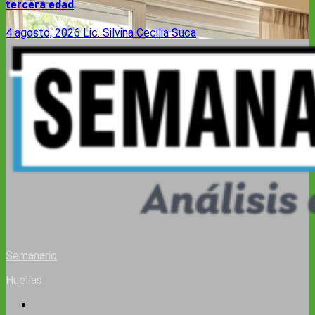
tercera edad
4 agosto, 2026
Lic. Silvina Cecilia Suca
Semanario
Huellas