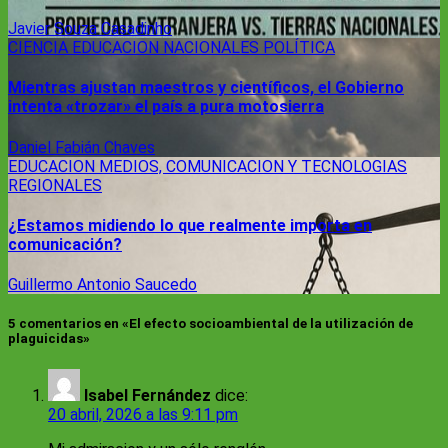
Javier Souza Casadinho
CIENCIA
EDUCACION
NACIONALES
POLÍTICA
Mientras ajustan maestros y científicos, el Gobierno
intenta «trozar» el país a pura motosierra
Daniel Fabián Chaves
EDUCACION
MEDIOS, COMUNICACION Y TECNOLOGIAS
REGIONALES
¿Estamos midiendo lo que realmente importa en
comunicación?
Guillermo Antonio Saucedo
5 comentarios en «El efecto socioambiental de la utilización de
plaguicidas»
Isabel Fernández
dice:
20 abril, 2026 a las 9:11 pm