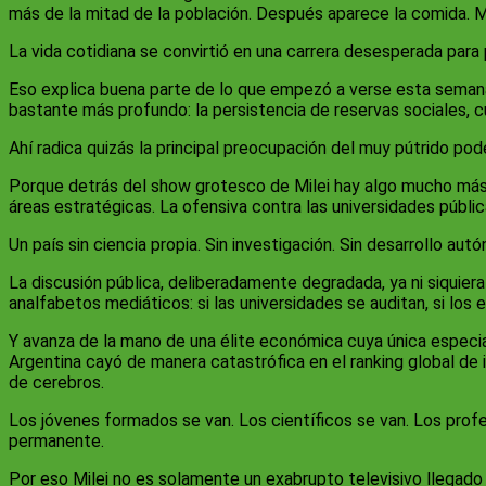
más de la mitad de la población. Después aparece la comida. Má
La vida cotidiana se convirtió en una carrera desesperada para
Eso explica buena parte de lo que empezó a verse esta semana 
bastante más profundo: la persistencia de reservas sociales, cu
Ahí radica quizás la principal preocupación del muy pútrido pode
Porque detrás del show grotesco de Milei hay algo mucho más 
áreas estratégicas. La ofensiva contra las universidades públic
Un país sin ciencia propia. Sin investigación. Sin desarrollo au
La discusión pública, deliberadamente degradada, ya ni siquie
analfabetos mediáticos: si las universidades se auditan, si los
Y avanza de la mano de una élite económica cuya única especiali
Argentina cayó de manera catastrófica en el ranking global de i
de cerebros.
Los jóvenes formados se van. Los científicos se van. Los profes
permanente.
Por eso Milei no es solamente un exabrupto televisivo llegado 