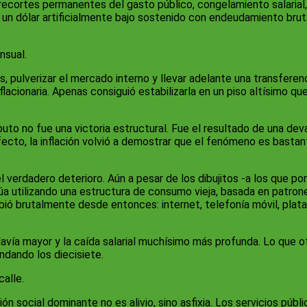
 recortes permanentes del gasto público, congelamiento salarial
 y un dólar artificialmente bajo sostenido con endeudamiento br
nsual.
ones, pulverizar el mercado interno y llevar adelante una transfe
inflacionaria. Apenas consiguió estabilizarla en un piso altísimo
puto no fue una victoria estructural. Fue el resultado de una de
ecto, la inflación volvió a demostrar que el fenómeno es bastan
 el verdadero deterioro. Aún a pesar de los dibujitos -a los que 
 utilizando una estructura de consumo vieja, basada en patrone
bió brutalmente desde entonces: internet, telefonía móvil, plata
a todavía mayor y la caída salarial muchísimo más profunda. Lo qu
ondando los diecisiete.
calle.
 social dominante no es alivio, sino asfixia. Los servicios públ