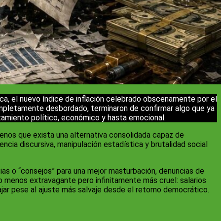
ca, el nuevo índice de inflación celebrado obscenamente por el
e completamente desbordado, terminaron de confirmar algo que ya
otamiento político, económico y hasta emocional.
enos que exista una alternativa consolidada capaz de
cia discursiva, manipulación estadística y brutalidad social
ias o “consejos” para una mejor masturbación, denuncias de
o menos extravagante pero infinitamente más cruel: salarios
jar pese al ajuste más salvaje desde el retorno democrático.