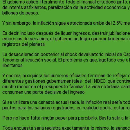
El gobierno aplicó literalmente todo el manual ortodoxo junto:
de interés asfixiantes, paralización de la actividad económica
billones de pesos.
Y sin embargo, la inflación sigue estacionada arriba del 2,5% me
Es decir: incluso después de licuar ingresos, destruir jubilaci
empresas de servicios, el gobierno no logra quebrar la inercia 
registros del planeta.
La desaceleración posterior al shock devaluatorio inicial de Ca
fenomenal licuación social. El problema es que, agotado ese ef
libertarios.
Y encima, ni siquiera los números oficiales terminan de reflejar
diferentes gestiones gubernamentales- del INDEC, que continúa
mucho menor en el presupuesto familiar. La vida cotidiana cam
consumen una parte decisiva del ingreso.
Si se utilizara una canasta actualizada, la inflación real serí
puntos para los salarios registrados, en realidad podría estar r
Pero no hace falta ningún paper para percibirlo. Basta salir a la 
Toda encuesta seria registra exactamente lo mismo: la sensación