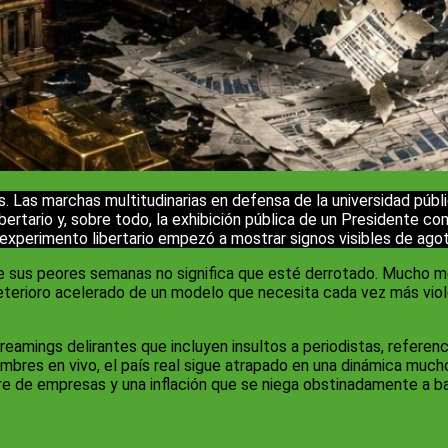
 Las marchas multitudinarias en defensa de la universidad públi
 libertario y, sobre todo, la exhibición pública de un President
l experimento libertario empezó a mostrar signos visibles de ag
de sus peores semanas no significa que esté derrotado. Mucho m
eterioro acelerado de un modelo que necesita cada vez más violen
mings delirantes que incluyen insultos a periodistas, referenc
ombres en vivo, el país real sigue atrapado en una dinámica much
re de empresas y una inflación que se niega obstinadamente a ba