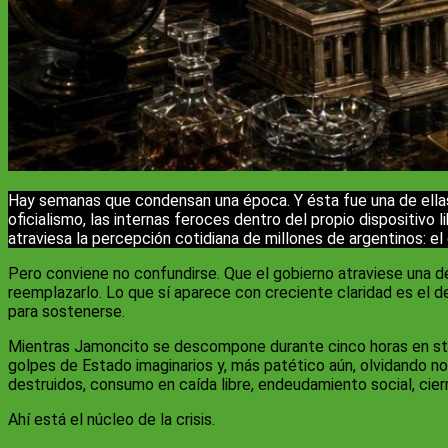
Hay semanas que condensan una época. Y ésta fue una de ellas.
oficialismo, las internas feroces dentro del propio dispositivo
atraviesa la percepción cotidiana de millones de argentinos: e
Pero conviene no confundirse. Que el gobierno atraviese una 
reemplazarlo. Lo que sí aparece con creciente claridad es el d
para sostenerse.
Mientras Jamoncito se descompone durante cinco horas en strea
golpes de Estado imaginarios y, más patético aún, olvidando n
destruidos, consumo en caída libre, endeudamiento social, cier
Ahí está el núcleo de la crisis.