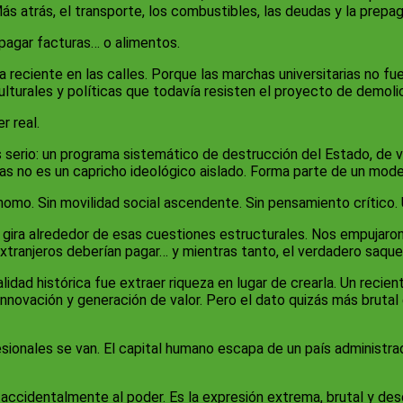
s atrás, el transporte, los combustibles, las deudas y la prepag
 pagar facturas… o alimentos.
reciente en las calles. Porque las marchas universitarias no fu
lturales y políticas que todavía resisten el proyecto de demolici
r real.
serio: un programa sistemático de destrucción del Estado, de va
as no es un capricho ideológico aislado. Forma parte de un model
tónomo. Sin movilidad social ascendente. Sin pensamiento crítico.
ra gira alrededor de esas cuestiones estructurales. Nos empujaro
 extranjeros deberían pagar… y mientras tanto, el verdadero saqu
dad histórica fue extraer riqueza en lugar de crearla. Un recien
nnovación y generación de valor. Pero el dato quizás más brutal 
ionales se van. El capital humano escapa de un país administrado
accidentalmente al poder. Es la expresión extrema, brutal y des