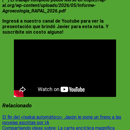
al.org/wp-content/uploads/2026/05/Informe-
Agroecologia_RAPAL_2026.pdf
Ingresá a nuestro canal de Youtube para ver la
presentación que brindó Javier para esta nota. Y
suscribíte sin costo alguno!
Relacionado
Navegación
El fin del «Isekai automático»: Japón le pone un freno a las
novelas escritas por IA
de
Compartiendo ideas sobre: La carta encíclica magnifica