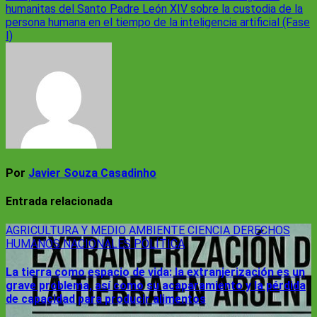
entradas
humanitas del Santo Padre León XIV sobre la custodia de la
persona humana en el tiempo de la inteligencia artificial (Fase
I)
Por
Javier Souza Casadinho
Entrada relacionada
AGRICULTURA Y MEDIO AMBIENTE
CIENCIA
DERECHOS
HUMANOS
NACIONALES
POLÍTICA
La tierra como espacio de vida: la extranjerización es un
grave problema, así como su acaparamiento y la pérdida
de capacidad para producir alimentos