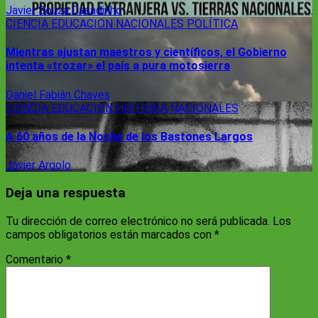
Javier Souza Casadinho
CIENCIA
EDUCACION
NACIONALES
POLÍTICA
Mientras ajustan maestros y científicos, el Gobierno
intenta «trozar» el país a pura motosierra
Daniel Fabián Chaves
CIENCIA
EDUCACION
HISTORIA
NACIONALES
A 60 años de la Noche de los Bastones Largos
Javier Argolo
Deja una respuesta
Tu dirección de correo electrónico no será publicada.
Los
campos obligatorios están marcados con
*
Comentario
*