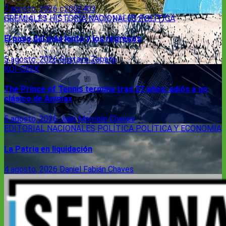
7 agosto, 2026
c2002403
GREMIALES
HISTORIA
NACIONALES
POLÍTICA
El paso del más lento y los regresos
5 agosto, 2026
Gustavo Zapata
KOI-GEEK
The Prince of Tennis termina tras 27 años: adiós a un
clásico de Animax
5 agosto, 2026
Juan Marcelo Chaves
EDITORIAL
NACIONALES
POLÍTICA
POLÍTICA Y ECONOMÍA
La Patria en liquidación
4 agosto, 2026
Daniel Fabián Chaves