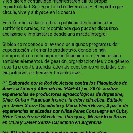
y les dieron continuidad manifestaron allí su propia
espiritualidad. Se respeta la biodiversidad y el espíritu que
circula, vive y subyace en la chacra.
En referencia a las políticas públicas destinadas a los
territorios rurales, se recomienda que puedan discutirse,
analizarse e implantarse desde una mirada integral.
Si bien se reconoce el avance en algunos programas de
capacitación y fomento productivo, donde se han
incorporado no solo aspectos financieros o técnicos sino
también elementos de gestión, organizacionales y de género,
resulta urgente atender además cuestiones vinculadas con
las políticas de tierras y tecnológicas.
(*)
Elaborado por la Red de Acción contra los Plaguicidas de
América Latina y Alternativas (RAP-AL) en 2026, analiza
experiencias de productores agroecológicos de Argentina,
Chile, Cuba y Paraguay frente a la crisis climática. Editado
por Javier Souza Casadinho y María Elena Rozas, A partir de
experiencias analizadas por Nilda Perez Consuegra en Cuba,
Hebe Gonzales de Bóveda en Paraguay, María Elena Rozas
en Chile y Javier Souza Casadinho en Argentina
(**) El trabajo completo puede leerse en https://rap-