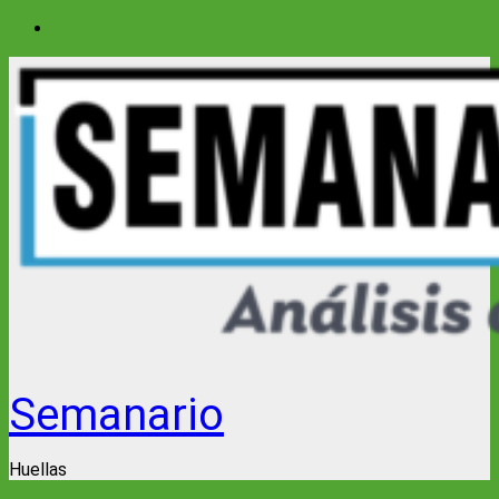
Saltar
al
contenido
Semanario
Huellas