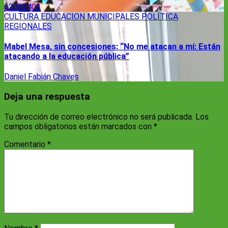
c2002403
CULTURA
EDUCACION
MUNICIPALES
POLÍTICA
REGIONALES
Mabel Mesa, sin concesiones: “No me atacan a mí: Están
atacando a la educación pública”
Daniel Fabián Chaves
Deja una respuesta
Tu dirección de correo electrónico no será publicada.
Los
campos obligatorios están marcados con
*
Comentario
*