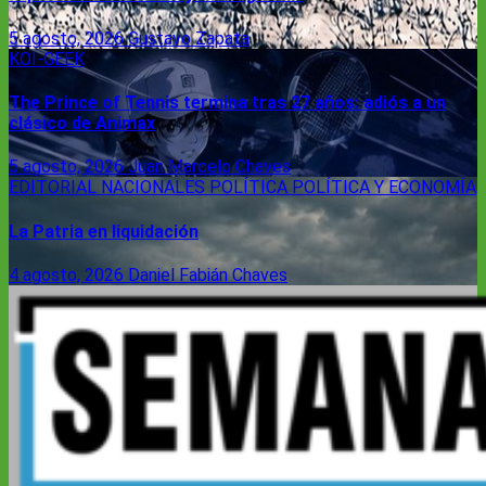
5 agosto, 2026
Gustavo Zapata
KOI-GEEK
The Prince of Tennis termina tras 27 años: adiós a un
clásico de Animax
5 agosto, 2026
Juan Marcelo Chaves
EDITORIAL
NACIONALES
POLÍTICA
POLÍTICA Y ECONOMÍA
La Patria en liquidación
4 agosto, 2026
Daniel Fabián Chaves