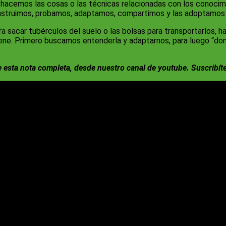
 hacemos las cosas o las técnicas relacionadas con los conoc
onstruimos, probamos, adaptamos, compartimos y las adoptamos c
a sacar tubérculos del suelo o las bolsas para transportarlos, ha
iene. Primero buscamos entenderla y adaptarnos, para luego “do
de esta nota completa, desde nuestro canal de youtube. Suscribít